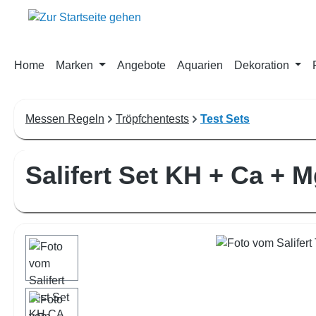
m Hauptinhalt springen
Zur Suche springen
Zur Hauptnavigation springen
Home
Marken
Angebote
Aquarien
Dekoration
Messen Regeln
Tröpfchentests
Test Sets
Salifert Set KH + Ca + M
Bildergalerie überspringen