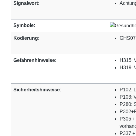
Signalwort:
Achtun
Symbole:
Kodierung:
GHS07:
Gefahrenhinweise:
H315: V
H319: 
Sicherheitshinweise:
P102: D
P103: V
P280: S
P302+P
P305 +
vorhand
P337 + 