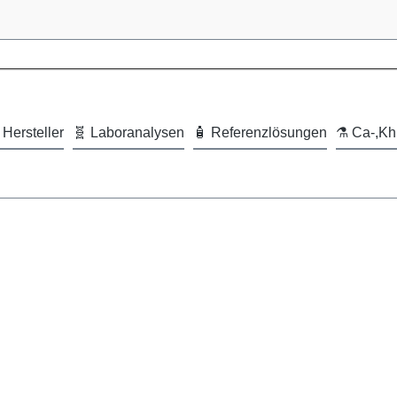
 Hersteller
🧬 Laboranalysen
🧴 Referenzlösungen
⚗️ Ca-,Kh