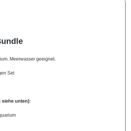
Bundle
rium. Meerwasser geeignet.
gen Set
siehe unten):
quarium