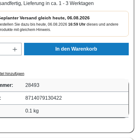
sandfertig, Lieferung in ca. 1 - 3 Werktagen
eplanter Versand gleich heute, 06.08.2026
estellen Sie dazu bis heute, 06.08.2026
16:59 Uhr
dieses und andere
rodukte mit gleichem Hinweis.
Anzahl: Gib den gewünschten Wert ein oder
In den Warenkorb
tel hinzufügen
mmer:
28493
:
8714079130422
0.1 kg