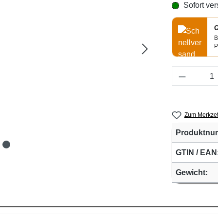
Sofort ver
G
B
P
Produkt 
Zum Merkzet
Produktnu
GTIN / EAN
Gewicht: