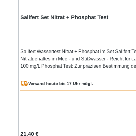
Salifert Set Nitrat + Phosphat Test
Salifert Wassertest Nitrat + Phosphat im Set Salifert Test zum testen des Calciumgehaltes im Aquarium. Meerwasser geeignet. Nitrat Test: Zur präzisen Bestimmung des
Nitratgehaltes im Meer- und Süßwasser - Reicht für ca. 50 Tests - Langes Haltbarkeitsdatum - Einfache Anwendung Abstufung: 2 mg/L, 5 mg/L, 10 mg/L, 25 mg/L, 50 mg/L,
100 mg/L Phosphat Test: Zur präzisen Bestimmung des Magnesiumwertes in Ihrem Meerwasseraquarium - Ausreichend für ca. 60 Testergebnisse - Lange Haltbarkeit
Einordnung des Phosphat Tests gemäß CLP-Verordnu
Versand heute bis 17 Uhr mögl.
Regulärer Preis:
21,40 €