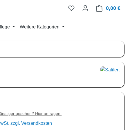
0,00 €
Ware
flege
Weitere Kategorien
is:
€
ünstiger gesehen? Hier anfragen!
MwSt. zzgl. Versandkosten