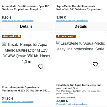
Aqua-Medic Feinfiltereinsatz 5µm 10"
Aqua-Medic Kombifiltereinsatz
Gehäuse für platinum line plus
Kohle/fein 10" Gehäuse für platinum
line plus
Regulärer Preis:
8,90 €
Regulärer Preis:
9,90 €
Preise inkl. MwSt. zzgl. Versandkosten
Preise inkl. MwSt. zzgl. Versandkosten
Details
Details
Ausverkauft
Ausverkauft
Ersatzteile für Aqua-Medic easy line
Ersatz-Pumpe für Aqua-Medic
professional Serie
Multireactor M 12V DC/8W Qmax 350
VE:
Membrane 400/100 GPD für easy line
l/h, Hmax 1,0 m
professional 100
Regulärer Preis:
34,90 €
Varianten ab
9,90 €
Regulärer Preis:
32,90 €
Preise inkl. MwSt. zzgl. Versandkosten
Preise inkl. MwSt. zzgl. Versandkosten