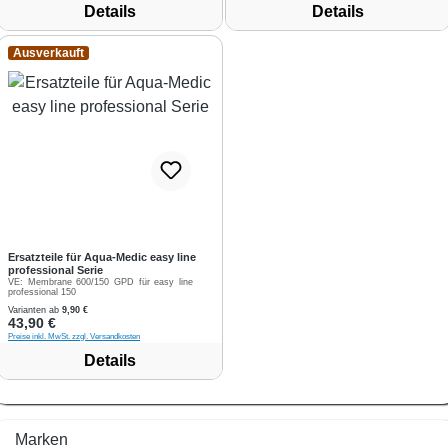
Details
Details
Ausverkauft
Ersatzteile für Aqua-Medic easy line
professional Serie
VE:
Membrane 600/150 GPD für easy line
professional 150
Varianten ab
9,90 €
Regulärer Preis:
43,90 €
Preise inkl. MwSt. zzgl. Versandkosten
Details
Marken