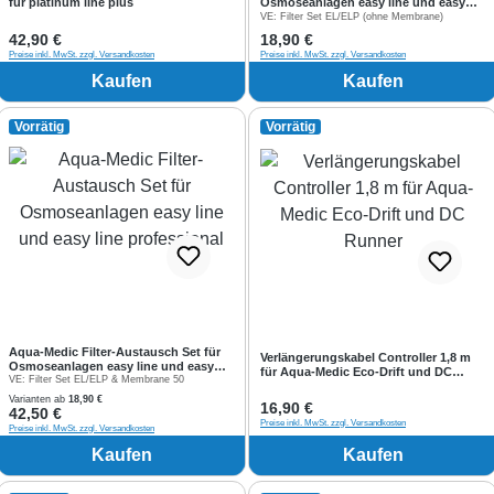
für platinum line plus
Osmoseanlagen easy line und easy
line professional
VE:
Filter Set EL/ELP (ohne Membrane)
Regulärer Preis:
42,90 €
Regulärer Preis:
18,90 €
Preise inkl. MwSt. zzgl. Versandkosten
Preise inkl. MwSt. zzgl. Versandkosten
Kaufen
Kaufen
Vorrätig
Vorrätig
Aqua-Medic Filter-Austausch Set für
Verlängerungskabel Controller 1,8 m
Osmoseanlagen easy line und easy
für Aqua-Medic Eco-Drift und DC
line professional
VE:
Filter Set EL/ELP & Membrane 50
Runner
Varianten ab
18,90 €
Regulärer Preis:
16,90 €
Regulärer Preis:
42,50 €
Preise inkl. MwSt. zzgl. Versandkosten
Preise inkl. MwSt. zzgl. Versandkosten
Kaufen
Kaufen