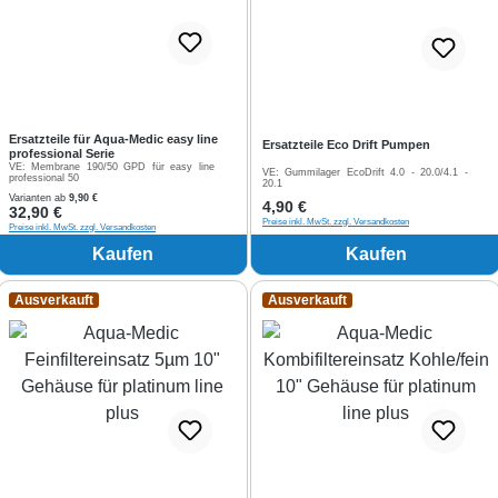
Ersatzteile für Aqua-Medic easy line
Ersatzteile Eco Drift Pumpen
professional Serie
VE:
Membrane 190/50 GPD für easy line
VE:
Gummilager EcoDrift 4.0 - 20.0/4.1 -
professional 50
20.1
Varianten ab
9,90 €
Regulärer Preis:
4,90 €
Regulärer Preis:
32,90 €
Preise inkl. MwSt. zzgl. Versandkosten
Preise inkl. MwSt. zzgl. Versandkosten
Kaufen
Kaufen
Ausverkauft
Ausverkauft