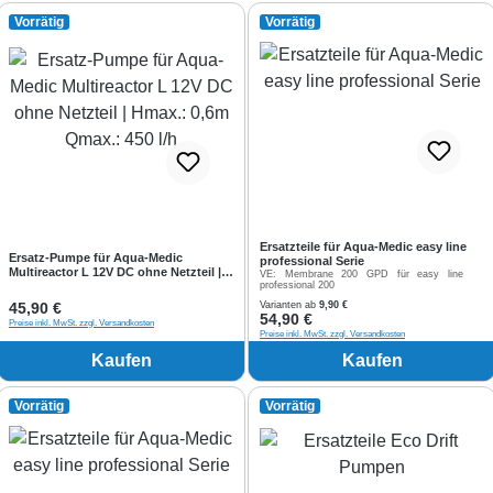
Vorrätig
Vorrätig
Ersatzteile für Aqua-Medic easy line
Ersatz-Pumpe für Aqua-Medic
professional Serie
Multireactor L 12V DC ohne Netzteil |
VE:
Membrane 200 GPD für easy line
Hmax.: 0,6m Qmax.: 450 l/h
professional 200
Regulärer Preis:
45,90 €
Varianten ab
9,90 €
Regulärer Preis:
54,90 €
Preise inkl. MwSt. zzgl. Versandkosten
Preise inkl. MwSt. zzgl. Versandkosten
Kaufen
Kaufen
Vorrätig
Vorrätig