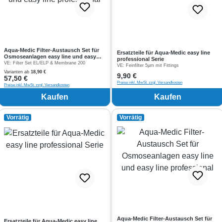
Aqua-Medic Filter-Austausch Set für
Ersatzteile für Aqua-Medic easy line
Osmoseanlagen easy line und easy
professional Serie
line professional
VE:
Filter Set EL/ELP & Membrane 200
VE:
Feinfilter 5µm mit Fittings
Varianten ab
18,90 €
Regulärer Preis:
9,90 €
Regulärer Preis:
57,50 €
Preise inkl. MwSt. zzgl. Versandkosten
Preise inkl. MwSt. zzgl. Versandkosten
Kaufen
Kaufen
Vorrätig
Vorrätig
Aqua-Medic Filter-Austausch Set für
Ersatzteile für Aqua-Medic easy line