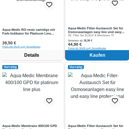
Aqua-Medic Filter-Austausch Set für
Aqua-Medic RO-resin cartridge mit
Osmoseanlagen easy line und easy
Farb-Indikator für Platinum Line
line professional
VE:
Filter Set EL/ELP & Membrane 75
Osmoseanlage
Varianten ab
18,90 €
Regulärer Preis:
39,50 €
Regulärer Preis:
44,90 €
Preise inkl. MwSt. zzgl. Versandkosten
Preise inkl. MwSt. zzgl. Versandkosten
Details
Kaufen
Vorrätig
Vorrätig
Aqua-Medic Membrane 400/100 GPD
Aqua-Medic Filter-Austausch Set für