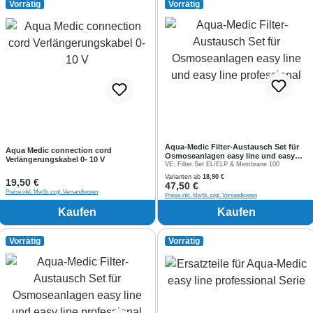
Vorrätig
Vorrätig
Aqua-Medic Filter-Austausch Set für
Aqua Medic connection cord
Osmoseanlagen easy line und easy
Verlängerungskabel 0- 10 V
line professional
VE:
Filter Set EL/ELP & Membrane 100
Varianten ab
18,90 €
Regulärer Preis:
19,50 €
Regulärer Preis:
47,50 €
Preise inkl. MwSt. zzgl. Versandkosten
Preise inkl. MwSt. zzgl. Versandkosten
Kaufen
Kaufen
Vorrätig
Vorrätig