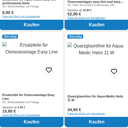
Osmoseanlagen easy line und easy
professional Serie
line professional
VE:
Filter Set EL/ELP & Membrane 150
VE:
Aktivkohlefilter mit Fittings
Varianten ab
18,90 €
Regulärer Preis:
9,90 €
Regulärer Preis:
52,90 €
Preise inkl. MwSt. zzgl. Versandkosten
Preise inkl. MwSt. zzgl. Versandkosten
Kaufen
Kaufen
Vorrätig
Vorrätig
Ersatzteile für Osmoseanlage Easy
Quarzglasröhre für Aqua-Medic Helix
Line
11 W
VE:
Aktivkohlefilter mit Fittings
Varianten ab
4,95 €
Regulärer Preis:
34,90 €
Regulärer Preis:
10,80 €
Preise inkl. MwSt. zzgl. Versandkosten
Preise inkl. MwSt. zzgl. Versandkosten
Kaufen
Kaufen