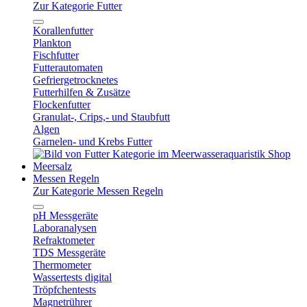
Zur Kategorie Futter
Korallenfutter
Plankton
Fischfutter
Futterautomaten
Gefriergetrocknetes
Futterhilfen & Zusätze
Flockenfutter
Granulat-, Crips,- und Staubfutt
Algen
Garnelen- und Krebs Futter
Meersalz
Messen Regeln
Zur Kategorie Messen Regeln
pH Messgeräte
Laboranalysen
Refraktometer
TDS Messgeräte
Thermometer
Wassertests digital
Tröpfchentests
Magnetrührer