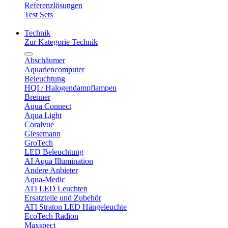
Referenzlösungen
Test Sets
Technik
Zur Kategorie Technik
Abschäumer
Aquariencomputer
Beleuchtung
HQI / Halogendampflampen
Brenner
Aqua Connect
Aqua Light
Coralvue
Giesemann
GroTech
LED Beleuchtung
AI Aqua Illumination
Andere Anbieter
Aqua-Medic
ATI LED Leuchten
Ersatzteile und Zubehör
ATI Straton LED Hängeleuchte
EcoTech Radion
Maxspect