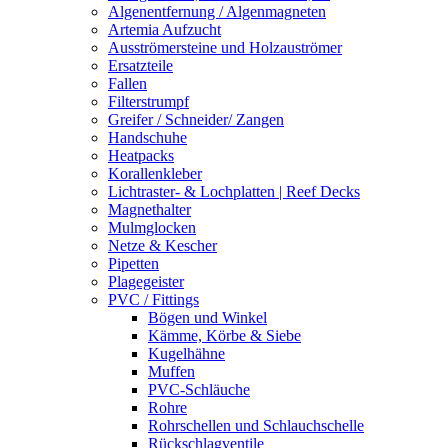
Algenentfernung / Algenmagneten
Artemia Aufzucht
Ausströmersteine und Holzauströmer
Ersatzteile
Fallen
Filterstrumpf
Greifer / Schneider/ Zangen
Handschuhe
Heatpacks
Korallenkleber
Lichtraster- & Lochplatten | Reef Decks
Magnethalter
Mulmglocken
Netze & Kescher
Pipetten
Plagegeister
PVC / Fittings
Bögen und Winkel
Kämme, Körbe & Siebe
Kugelhähne
Muffen
PVC-Schläuche
Rohre
Rohrschellen und Schlauchschelle
Rückschlagventile