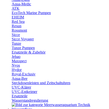
Aqua-Medic
ATK
EcoTech Marine Pumpen
EHEIM
Red Sea
Resun
Rossmont
Sicce
Sicce Voyager
Tunze
Tunze Pumpen
Ersatzteile & Zubehör
Jebao
Maxspect
Nyos
Hydor
Royal-Exclusiv
Aqua-Bee
Steckdosenleisten und Zeitschaltuhren
UVC-Klärer
UVC-Entkeimer
Ersatzteile
Wasserstandregulierung