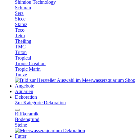
Shimiou Technology
Schuran
Sera
Sicce
Skimz
Teco
Tetra
Theiling
TMC
Triton
Tropical
Tropic Creation
Tropic Marin
Tunze
Angebote
Aquarien
Dekoration
Zur Kategorie Dekoration
Riffkeramik
Bodengrund
Steine
Futter