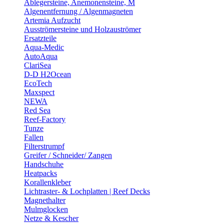
Ablegersteine, Anemonensteine, M
Algenentfernung / Algenmagneten
Artemia Aufzucht
Ausströmersteine und Holzauströmer
Ersatzteile
Aqua-Medic
AutoAqua
ClariSea
D-D H2Ocean
EcoTech
Maxspect
NEWA
Red Sea
Reef-Factory
Tunze
Fallen
Filterstrumpf
Greifer / Schneider/ Zangen
Handschuhe
Heatpacks
Korallenkleber
Lichtraster- & Lochplatten | Reef Decks
Magnethalter
Mulmglocken
Netze & Kescher