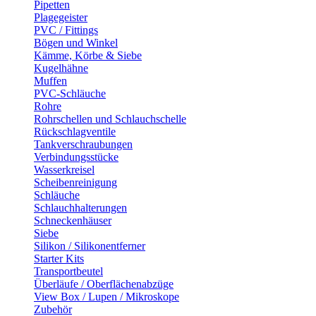
Pipetten
Plagegeister
PVC / Fittings
Bögen und Winkel
Kämme, Körbe & Siebe
Kugelhähne
Muffen
PVC-Schläuche
Rohre
Rohrschellen und Schlauchschelle
Rückschlagventile
Tankverschraubungen
Verbindungsstücke
Wasserkreisel
Scheibenreinigung
Schläuche
Schlauchhalterungen
Schneckenhäuser
Siebe
Silikon / Silikonentferner
Starter Kits
Transportbeutel
Überläufe / Oberflächenabzüge
View Box / Lupen / Mikroskope
Zubehör