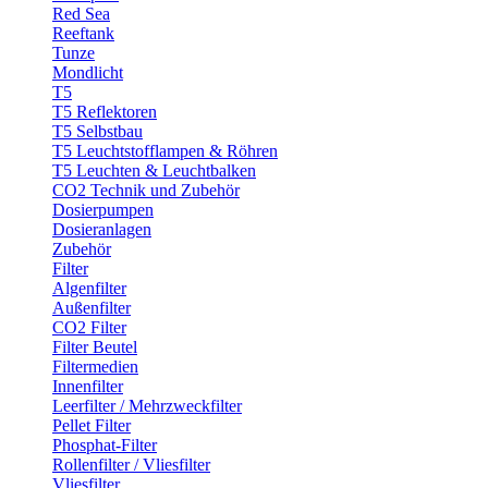
Red Sea
Reeftank
Tunze
Mondlicht
T5
T5 Reflektoren
T5 Selbstbau
T5 Leuchtstofflampen & Röhren
T5 Leuchten & Leuchtbalken
CO2 Technik und Zubehör
Dosierpumpen
Dosieranlagen
Zubehör
Filter
Algenfilter
Außenfilter
CO2 Filter
Filter Beutel
Filtermedien
Innenfilter
Leerfilter / Mehrzweckfilter
Pellet Filter
Phosphat-Filter
Rollenfilter / Vliesfilter
Vliesfilter