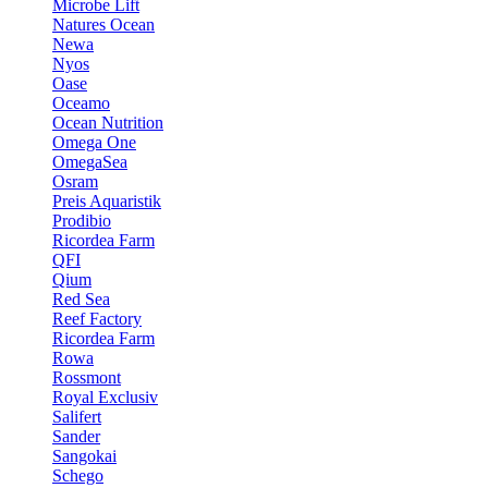
Microbe Lift
Natures Ocean
Newa
Nyos
Oase
Oceamo
Ocean Nutrition
Omega One
OmegaSea
Osram
Preis Aquaristik
Prodibio
Ricordea Farm
QFI
Qium
Red Sea
Reef Factory
Ricordea Farm
Rowa
Rossmont
Royal Exclusiv
Salifert
Sander
Sangokai
Schego