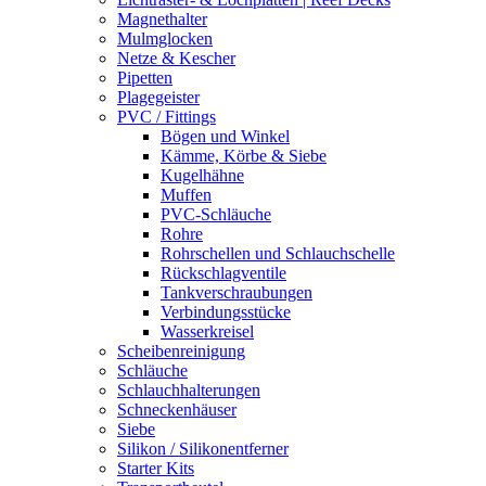
Magnethalter
Mulmglocken
Netze & Kescher
Pipetten
Plagegeister
PVC / Fittings
Bögen und Winkel
Kämme, Körbe & Siebe
Kugelhähne
Muffen
PVC-Schläuche
Rohre
Rohrschellen und Schlauchschelle
Rückschlagventile
Tankverschraubungen
Verbindungsstücke
Wasserkreisel
Scheibenreinigung
Schläuche
Schlauchhalterungen
Schneckenhäuser
Siebe
Silikon / Silikonentferner
Starter Kits