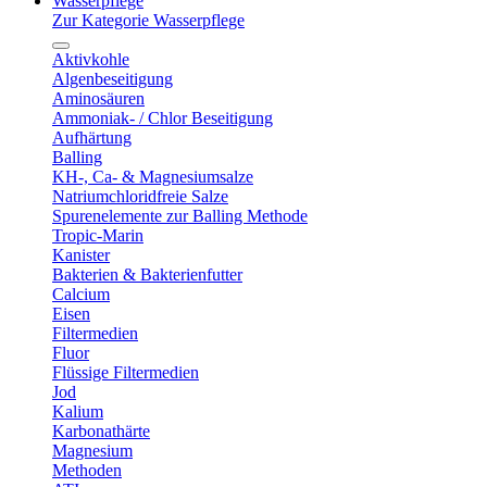
Wasserpflege
Zur Kategorie Wasserpflege
Aktivkohle
Algenbeseitigung
Aminosäuren
Ammoniak- / Chlor Beseitigung
Aufhärtung
Balling
KH-, Ca- & Magnesiumsalze
Natriumchloridfreie Salze
Spurenelemente zur Balling Methode
Tropic-Marin
Kanister
Bakterien & Bakterienfutter
Calcium
Eisen
Filtermedien
Fluor
Flüssige Filtermedien
Jod
Kalium
Karbonathärte
Magnesium
Methoden