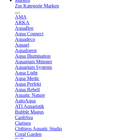
Marken
Zur Kategorie Marken
AMA
ARKA
AquaBee
Aqua Connect
Aquadeco
Aquael
Aquaforest
Aqua Illumination
Aquarium Münster
Aquarium Systems
Aqua Light
Aqua Medic
Aqua Perfekt
Aqua Rebell
Aquatic Nature
AutoAqua
ATI Aquaristik
Bubble Magus
CaribSea
Clarisea
Chihiros Aquatic Studio
Coral Garden