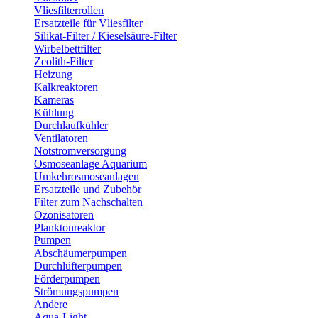
Vliesfilterrollen
Ersatzteile für Vliesfilter
Silikat-Filter / Kieselsäure-Filter
Wirbelbettfilter
Zeolith-Filter
Heizung
Kalkreaktoren
Kameras
Kühlung
Durchlaufkühler
Ventilatoren
Notstromversorgung
Osmoseanlage Aquarium
Umkehrosmoseanlagen
Ersatzteile und Zubehör
Filter zum Nachschalten
Ozonisatoren
Planktonreaktor
Pumpen
Abschäumerpumpen
Durchlüfterpumpen
Förderpumpen
Strömungspumpen
Andere
Aqua-Light