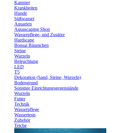
Kanister
Krankheiten
Hunde
Süßwasser
Aquarien
Aquascaping Shop
Wasserpflege- und Zusätze
Hardscape
Bonsai Bäumchen
Steine
Wurzeln
Beleuchtung
LED
T5
Dekoration (Sand, Steine, Wurzeln)
Bodengrund
Sonstige Einrichtungsgegenstände
Wurzeln
Futter
Technik
Wasserpflege
Wassertests
Zubehör
Teiche