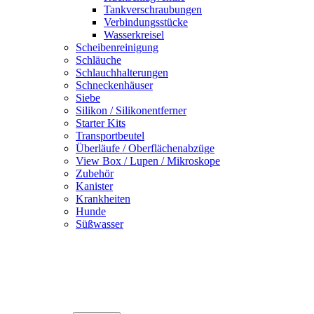
Tankverschraubungen
Verbindungsstücke
Wasserkreisel
Scheibenreinigung
Schläuche
Schlauchhalterungen
Schneckenhäuser
Siebe
Silikon / Silikonentferner
Starter Kits
Transportbeutel
Überläufe / Oberflächenabzüge
View Box / Lupen / Mikroskope
Zubehör
Kanister
Krankheiten
Hunde
Süßwasser