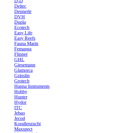
D-D
Deltec
Dennerle
DVH
Dupla
Ecotech
Easy Life
Easy Reefs
Fauna Marin
Femanga
Flipper
GHL
Giesemann
Glamorca
Grässlin
Grotech
Hanna Instruments
Hobby
Hunter
Hydor
ITC
Jebao
Jecod
Korallenzucht
Maxspect