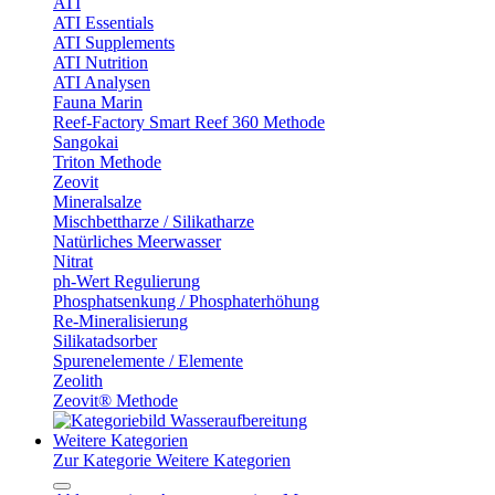
ATI
ATI Essentials
ATI Supplements
ATI Nutrition
ATI Analysen
Fauna Marin
Reef-Factory Smart Reef 360 Methode
Sangokai
Triton Methode
Zeovit
Mineralsalze
Mischbettharze / Silikatharze
Natürliches Meerwasser
Nitrat
ph-Wert Regulierung
Phosphatsenkung / Phosphaterhöhung
Re-Mineralisierung
Silikatadsorber
Spurenelemente / Elemente
Zeolith
Zeovit® Methode
Weitere Kategorien
Zur Kategorie Weitere Kategorien