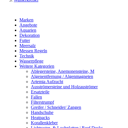
Marken
Angebote
Aquarien
Dekoration
Futter
Meersalz
Messen Regeln
Technik
Wasserpflege
Weitere Kategorien
Ablegersteine, Anemonensteine, M
Algenentfernung / Algenmagneten
Artemia Aufzucht
Ausströmersteine und Holzauströmer
Ersatzteile
Fallen
Filterstrumpf
Greifer / Schneider/ Zangen
Handschuhe
Heatpacks
Korallenkleber
Lichtraster- & Lochplatten | Reef Decks