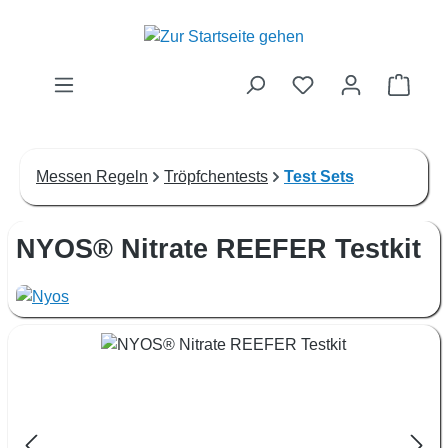
Zum Hauptinhalt springen
Waren
Messen Regeln
Tröpfchentests
Test Sets
NYOS® Nitrate REEFER Testkit
Bildergalerie überspringen