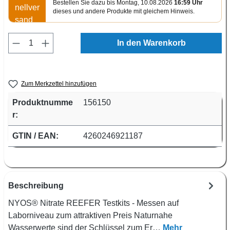
Bestellen Sie dazu bis Montag, 10.08.2026
16:59 Uhr
dieses und andere Produkte mit gleichem Hinweis.
Produkt Anzahl: Gib den gewünschten Wert e
In den Warenkorb
Zum Merkzettel hinzufügen
Produktnumme
156150
r:
GTIN / EAN:
4260246921187
Beschreibung
NYOS® Nitrate REEFER Testkits - Messen auf
Laborniveau zum attraktiven Preis Naturnahe
Wasserwerte sind der Schlüssel zum Er…
Mehr