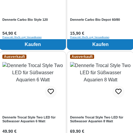
Dennerle Carbo Bio Style 120
Dennerle Carbo Bio Depot 60/80
Regulärer Preis:
54,90 €
Regulärer Preis:
15,90 €
Preise inkl. MwSt. zzgl. Versandkosten
Preise inkl. MwSt. zzgl. Versandkosten
Kaufen
Kaufen
Ausverkauft
Ausverkauft
Dennerle Trocal Style Two LED für
Dennerle Trocal Style Two LED für
Süßwasser Aquarien 6 Watt
Süßwasser Aquarien 8 Watt
Regulärer Preis:
49,90 €
Regulärer Preis:
69,90 €