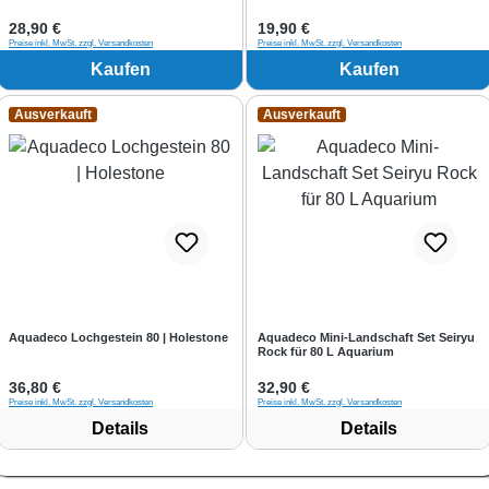
Regulärer Preis:
28,90 €
Regulärer Preis:
19,90 €
Preise inkl. MwSt. zzgl. Versandkosten
Preise inkl. MwSt. zzgl. Versandkosten
Kaufen
Kaufen
Ausverkauft
Ausverkauft
Aquadeco Lochgestein 80 | Holestone
Aquadeco Mini-Landschaft Set Seiryu
Rock für 80 L Aquarium
Regulärer Preis:
36,80 €
Regulärer Preis:
32,90 €
Preise inkl. MwSt. zzgl. Versandkosten
Preise inkl. MwSt. zzgl. Versandkosten
Details
Details