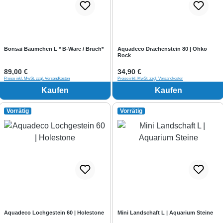
Bonsai Bäumchen L * B-Ware / Bruch*
Aquadeco Drachenstein 80 | Ohko
Rock
Regulärer Preis:
89,00 €
Regulärer Preis:
34,90 €
Preise inkl. MwSt. zzgl. Versandkosten
Preise inkl. MwSt. zzgl. Versandkosten
Kaufen
Kaufen
Vorrätig
Vorrätig
Aquadeco Lochgestein 60 | Holestone
Mini Landschaft L | Aquarium Steine