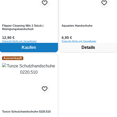
Flipper Cleaning Mitt 2 Stück |
Aquarien Handschuhe
Reinigungshandschuh
Regulärer Preis:
12,90 €
Regulärer Preis:
6,95 €
Preise inkl. MwSt. zzgl. Versandkosten
Preise inkl. MwSt. zzgl. Versandkosten
Kaufen
Details
Ausverkauft
Tunze Schutzhandschuhe 0220.510