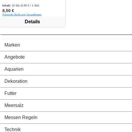
Inhalt:
10 Stk
(0,85 € / 1 Stk)
Regulärer Preis:
8,50 €
Preise inkl. MwSt. zzgl. Versandkosten
Details
Marken
Angebote
Aquarien
Dekoration
Futter
Meersalz
Messen Regeln
Technik