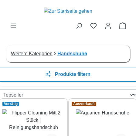
Zum Hauptinhalt springen
Ware
Weitere Kategorien
Handschuhe
Produkte filtern
Vorrätig
Ausverkauft