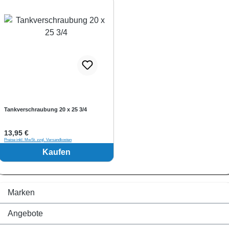
Tankverschraubung 20 x 25 3/4
Regulärer Preis:
13,95 €
Preise inkl. MwSt. zzgl. Versandkosten
Kaufen
Marken
Angebote