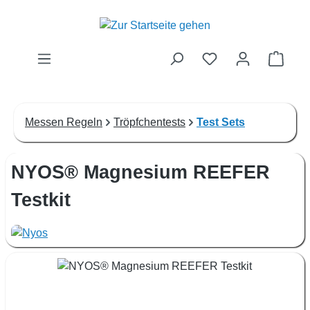
Zum Hauptinhalt springen
Waren
Messen Regeln
Tröpfchentests
Test Sets
NYOS® Magnesium REEFER
Testkit
Bildergalerie überspringen