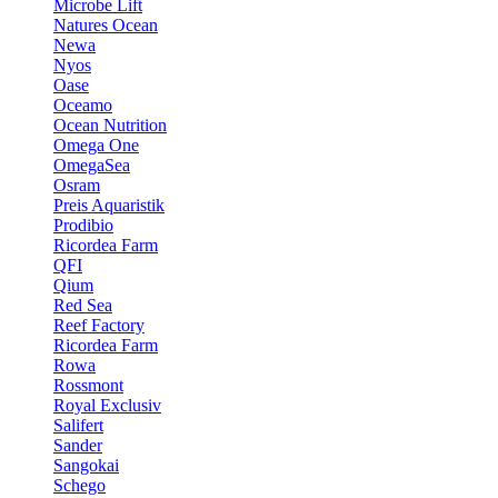
Microbe Lift
Natures Ocean
Newa
Nyos
Oase
Oceamo
Ocean Nutrition
Omega One
OmegaSea
Osram
Preis Aquaristik
Prodibio
Ricordea Farm
QFI
Qium
Red Sea
Reef Factory
Ricordea Farm
Rowa
Rossmont
Royal Exclusiv
Salifert
Sander
Sangokai
Schego