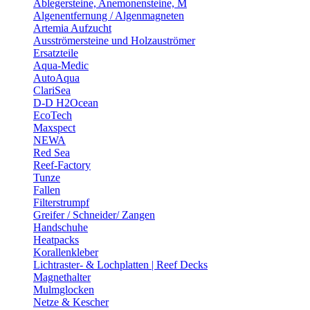
Ablegersteine, Anemonensteine, M
Algenentfernung / Algenmagneten
Artemia Aufzucht
Ausströmersteine und Holzauströmer
Ersatzteile
Aqua-Medic
AutoAqua
ClariSea
D-D H2Ocean
EcoTech
Maxspect
NEWA
Red Sea
Reef-Factory
Tunze
Fallen
Filterstrumpf
Greifer / Schneider/ Zangen
Handschuhe
Heatpacks
Korallenkleber
Lichtraster- & Lochplatten | Reef Decks
Magnethalter
Mulmglocken
Netze & Kescher