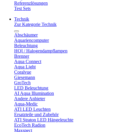
Referenzlösungen
Test Sets
Technik
Zur Kategorie Technik
Abschäumer
Aquariencomputer
Beleuchtung
HQI / Halogendampflampen
Brenner
Aqua Connect
Aqua Light
Coralvue
Giesemann
GroTech
LED Beleuchtung
AI Aqua Illumination
Andere Anbieter
Aqua-Medic
ATI LED Leuchten
Ersatzteile und Zubehör
ATI Straton LED Hängeleuchte
EcoTech Radion
Maxspect