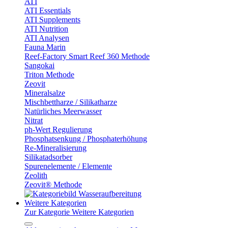
ATI
ATI Essentials
ATI Supplements
ATI Nutrition
ATI Analysen
Fauna Marin
Reef-Factory Smart Reef 360 Methode
Sangokai
Triton Methode
Zeovit
Mineralsalze
Mischbettharze / Silikatharze
Natürliches Meerwasser
Nitrat
ph-Wert Regulierung
Phosphatsenkung / Phosphaterhöhung
Re-Mineralisierung
Silikatadsorber
Spurenelemente / Elemente
Zeolith
Zeovit® Methode
Weitere Kategorien
Zur Kategorie Weitere Kategorien