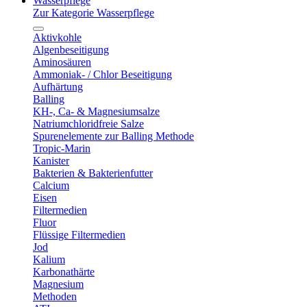
Wasserpflege
Zur Kategorie Wasserpflege
Aktivkohle
Algenbeseitigung
Aminosäuren
Ammoniak- / Chlor Beseitigung
Aufhärtung
Balling
KH-, Ca- & Magnesiumsalze
Natriumchloridfreie Salze
Spurenelemente zur Balling Methode
Tropic-Marin
Kanister
Bakterien & Bakterienfutter
Calcium
Eisen
Filtermedien
Fluor
Flüssige Filtermedien
Jod
Kalium
Karbonathärte
Magnesium
Methoden