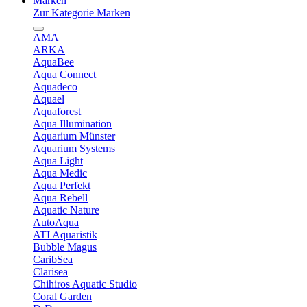
Marken
Zur Kategorie Marken
AMA
ARKA
AquaBee
Aqua Connect
Aquadeco
Aquael
Aquaforest
Aqua Illumination
Aquarium Münster
Aquarium Systems
Aqua Light
Aqua Medic
Aqua Perfekt
Aqua Rebell
Aquatic Nature
AutoAqua
ATI Aquaristik
Bubble Magus
CaribSea
Clarisea
Chihiros Aquatic Studio
Coral Garden