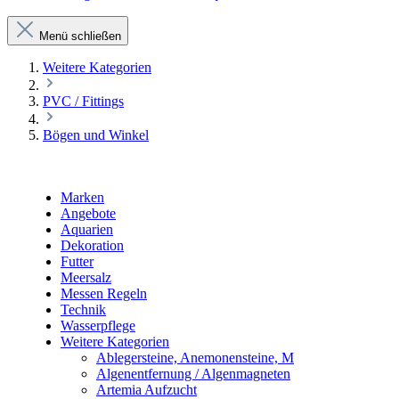
Menü schließen
Weitere Kategorien
PVC / Fittings
Bögen und Winkel
Marken
Angebote
Aquarien
Dekoration
Futter
Meersalz
Messen Regeln
Technik
Wasserpflege
Weitere Kategorien
Ablegersteine, Anemonensteine, M
Algenentfernung / Algenmagneten
Artemia Aufzucht