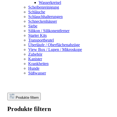
Wasserkreisel
Scheibenreinigung
Schläuche
Schlauchhalterungen
Schneckenhäuser
Siebe
Silikon / Silikonentferner
Starter Kits
Transportbeutel
Überläufe / Oberflächenabzüge
View Box / Lupen / Mikroskope
Zubehör
Kanister
Krankheiten
Hunde
Süßwasser
Produkte filtern
Produkte filtern