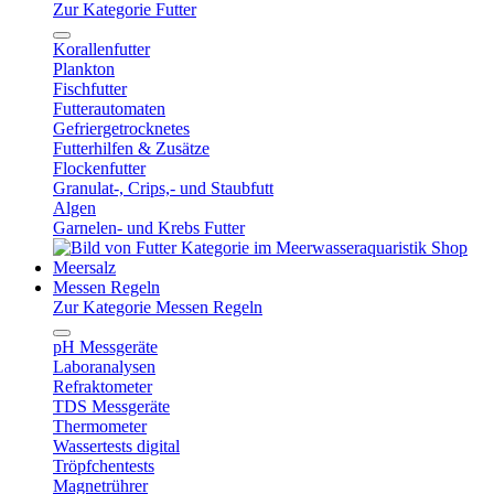
Zur Kategorie Futter
Korallenfutter
Plankton
Fischfutter
Futterautomaten
Gefriergetrocknetes
Futterhilfen & Zusätze
Flockenfutter
Granulat-, Crips,- und Staubfutt
Algen
Garnelen- und Krebs Futter
Meersalz
Messen Regeln
Zur Kategorie Messen Regeln
pH Messgeräte
Laboranalysen
Refraktometer
TDS Messgeräte
Thermometer
Wassertests digital
Tröpfchentests
Magnetrührer