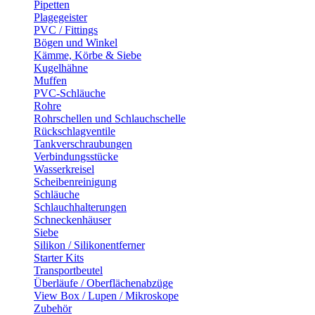
Pipetten
Plagegeister
PVC / Fittings
Bögen und Winkel
Kämme, Körbe & Siebe
Kugelhähne
Muffen
PVC-Schläuche
Rohre
Rohrschellen und Schlauchschelle
Rückschlagventile
Tankverschraubungen
Verbindungsstücke
Wasserkreisel
Scheibenreinigung
Schläuche
Schlauchhalterungen
Schneckenhäuser
Siebe
Silikon / Silikonentferner
Starter Kits
Transportbeutel
Überläufe / Oberflächenabzüge
View Box / Lupen / Mikroskope
Zubehör