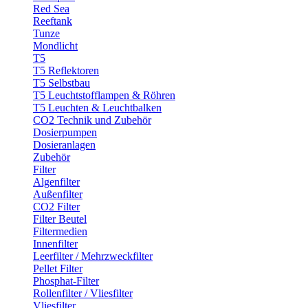
Red Sea
Reeftank
Tunze
Mondlicht
T5
T5 Reflektoren
T5 Selbstbau
T5 Leuchtstofflampen & Röhren
T5 Leuchten & Leuchtbalken
CO2 Technik und Zubehör
Dosierpumpen
Dosieranlagen
Zubehör
Filter
Algenfilter
Außenfilter
CO2 Filter
Filter Beutel
Filtermedien
Innenfilter
Leerfilter / Mehrzweckfilter
Pellet Filter
Phosphat-Filter
Rollenfilter / Vliesfilter
Vliesfilter