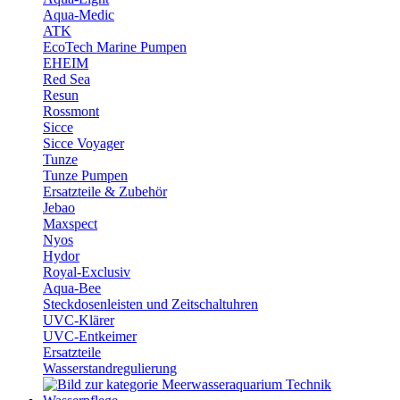
Aqua-Medic
ATK
EcoTech Marine Pumpen
EHEIM
Red Sea
Resun
Rossmont
Sicce
Sicce Voyager
Tunze
Tunze Pumpen
Ersatzteile & Zubehör
Jebao
Maxspect
Nyos
Hydor
Royal-Exclusiv
Aqua-Bee
Steckdosenleisten und Zeitschaltuhren
UVC-Klärer
UVC-Entkeimer
Ersatzteile
Wasserstandregulierung