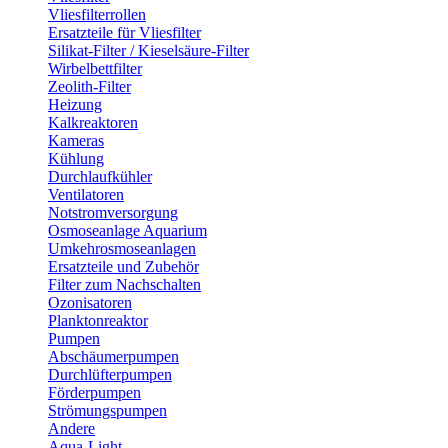
Vliesfilterrollen
Ersatzteile für Vliesfilter
Silikat-Filter / Kieselsäure-Filter
Wirbelbettfilter
Zeolith-Filter
Heizung
Kalkreaktoren
Kameras
Kühlung
Durchlaufkühler
Ventilatoren
Notstromversorgung
Osmoseanlage Aquarium
Umkehrosmoseanlagen
Ersatzteile und Zubehör
Filter zum Nachschalten
Ozonisatoren
Planktonreaktor
Pumpen
Abschäumerpumpen
Durchlüfterpumpen
Förderpumpen
Strömungspumpen
Andere
Aqua-Light