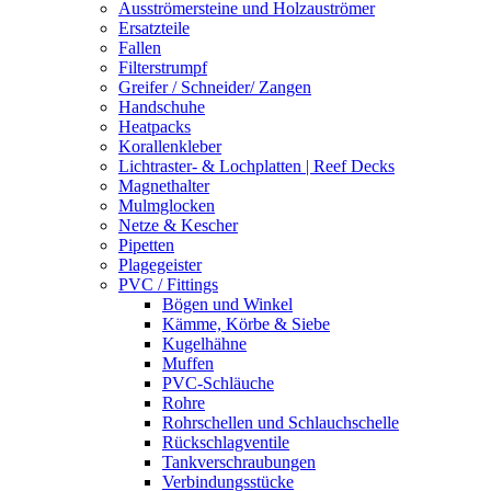
Ausströmersteine und Holzauströmer
Ersatzteile
Fallen
Filterstrumpf
Greifer / Schneider/ Zangen
Handschuhe
Heatpacks
Korallenkleber
Lichtraster- & Lochplatten | Reef Decks
Magnethalter
Mulmglocken
Netze & Kescher
Pipetten
Plagegeister
PVC / Fittings
Bögen und Winkel
Kämme, Körbe & Siebe
Kugelhähne
Muffen
PVC-Schläuche
Rohre
Rohrschellen und Schlauchschelle
Rückschlagventile
Tankverschraubungen
Verbindungsstücke