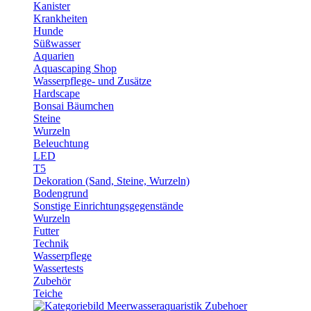
Kanister
Krankheiten
Hunde
Süßwasser
Aquarien
Aquascaping Shop
Wasserpflege- und Zusätze
Hardscape
Bonsai Bäumchen
Steine
Wurzeln
Beleuchtung
LED
T5
Dekoration (Sand, Steine, Wurzeln)
Bodengrund
Sonstige Einrichtungsgegenstände
Wurzeln
Futter
Technik
Wasserpflege
Wassertests
Zubehör
Teiche