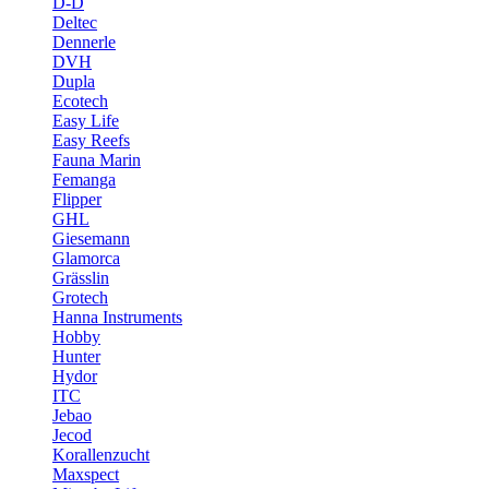
D-D
Deltec
Dennerle
DVH
Dupla
Ecotech
Easy Life
Easy Reefs
Fauna Marin
Femanga
Flipper
GHL
Giesemann
Glamorca
Grässlin
Grotech
Hanna Instruments
Hobby
Hunter
Hydor
ITC
Jebao
Jecod
Korallenzucht
Maxspect