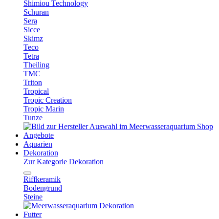
Shimiou Technology
Schuran
Sera
Sicce
Skimz
Teco
Tetra
Theiling
TMC
Triton
Tropical
Tropic Creation
Tropic Marin
Tunze
Angebote
Aquarien
Dekoration
Zur Kategorie Dekoration
Riffkeramik
Bodengrund
Steine
Futter