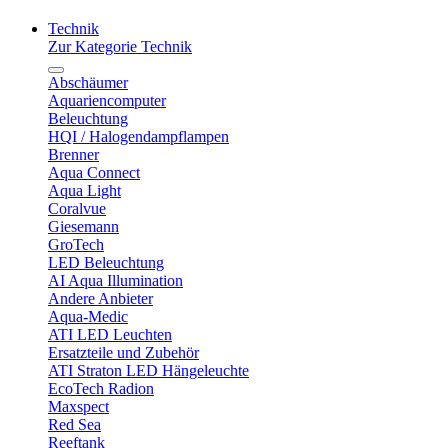
Technik
Zur Kategorie Technik
Abschäumer
Aquariencomputer
Beleuchtung
HQI / Halogendampflampen
Brenner
Aqua Connect
Aqua Light
Coralvue
Giesemann
GroTech
LED Beleuchtung
AI Aqua Illumination
Andere Anbieter
Aqua-Medic
ATI LED Leuchten
Ersatzteile und Zubehör
ATI Straton LED Hängeleuchte
EcoTech Radion
Maxspect
Red Sea
Reeftank