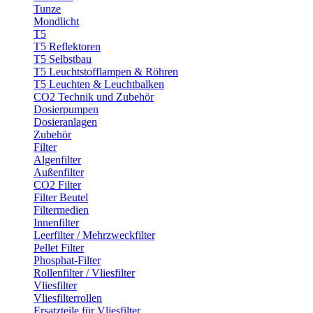
Tunze
Mondlicht
T5
T5 Reflektoren
T5 Selbstbau
T5 Leuchtstofflampen & Röhren
T5 Leuchten & Leuchtbalken
CO2 Technik und Zubehör
Dosierpumpen
Dosieranlagen
Zubehör
Filter
Algenfilter
Außenfilter
CO2 Filter
Filter Beutel
Filtermedien
Innenfilter
Leerfilter / Mehrzweckfilter
Pellet Filter
Phosphat-Filter
Rollenfilter / Vliesfilter
Vliesfilter
Vliesfilterrollen
Ersatzteile für Vliesfilter