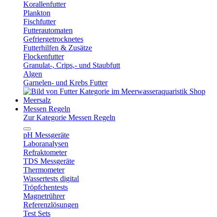
Korallenfutter
Plankton
Fischfutter
Futterautomaten
Gefriergetrocknetes
Futterhilfen & Zusätze
Flockenfutter
Granulat-, Crips,- und Staubfutt
Algen
Garnelen- und Krebs Futter
Meersalz
Messen Regeln
Zur Kategorie Messen Regeln
pH Messgeräte
Laboranalysen
Refraktometer
TDS Messgeräte
Thermometer
Wassertests digital
Tröpfchentests
Magnetrührer
Referenzlösungen
Test Sets