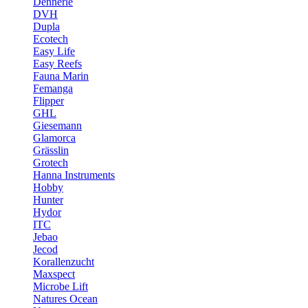
Dennerle
DVH
Dupla
Ecotech
Easy Life
Easy Reefs
Fauna Marin
Femanga
Flipper
GHL
Giesemann
Glamorca
Grässlin
Grotech
Hanna Instruments
Hobby
Hunter
Hydor
ITC
Jebao
Jecod
Korallenzucht
Maxspect
Microbe Lift
Natures Ocean