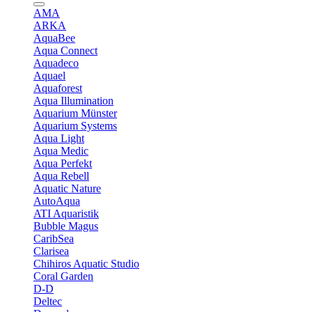
AMA
ARKA
AquaBee
Aqua Connect
Aquadeco
Aquael
Aquaforest
Aqua Illumination
Aquarium Münster
Aquarium Systems
Aqua Light
Aqua Medic
Aqua Perfekt
Aqua Rebell
Aquatic Nature
AutoAqua
ATI Aquaristik
Bubble Magus
CaribSea
Clarisea
Chihiros Aquatic Studio
Coral Garden
D-D
Deltec