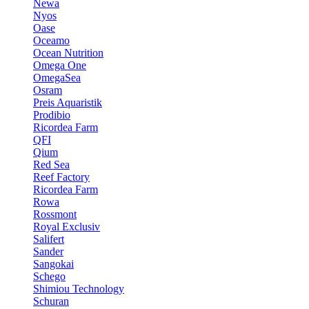
Newa
Nyos
Oase
Oceamo
Ocean Nutrition
Omega One
OmegaSea
Osram
Preis Aquaristik
Prodibio
Ricordea Farm
QFI
Qium
Red Sea
Reef Factory
Ricordea Farm
Rowa
Rossmont
Royal Exclusiv
Salifert
Sander
Sangokai
Schego
Shimiou Technology
Schuran