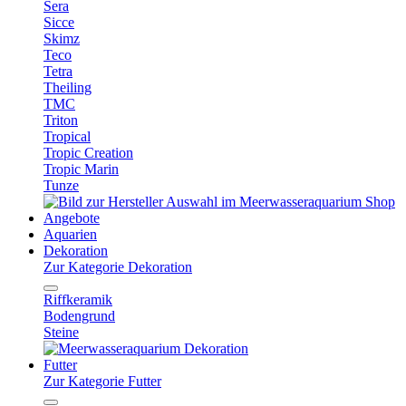
Sera
Sicce
Skimz
Teco
Tetra
Theiling
TMC
Triton
Tropical
Tropic Creation
Tropic Marin
Tunze
Angebote
Aquarien
Dekoration
Zur Kategorie Dekoration
Riffkeramik
Bodengrund
Steine
Futter
Zur Kategorie Futter