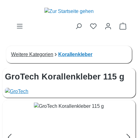
Zum Hauptinhalt springen
Waren
Weitere Kategorien
Korallenkleber
GroTech Korallenkleber 115 g
Bildergalerie überspringen