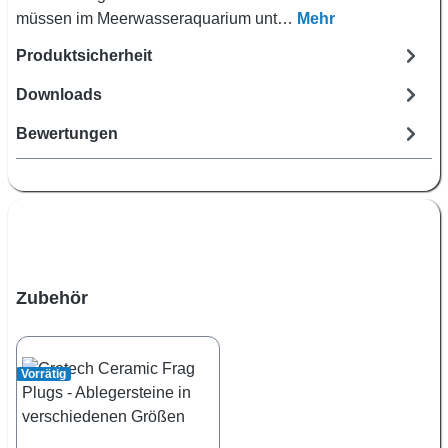
müssen im Meerwasseraquarium unt…
Mehr
Produktsicherheit
Downloads
Bewertungen
Produktgalerie überspringen
Zubehör
Vorrätig