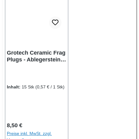
Grotech Ceramic Frag
Plugs - Ablegersteine
in verschiedenen
Größen
Inhalt:
15 Stk
(0,57 € / 1 Stk)
Regulärer Preis:
8,50 €
Preise inkl. MwSt. zzgl.