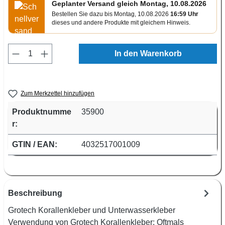
Geplanter Versand gleich Montag, 10.08.2026
Bestellen Sie dazu bis Montag, 10.08.2026
16:59 Uhr
dieses und andere Produkte mit gleichem Hinweis.
Produkt Anzahl: Gib den gewünschten Wert e
In den Warenkorb
Zum Merkzettel hinzufügen
Produktnumme
35900
r:
GTIN / EAN:
4032517001009
Beschreibung
Grotech Korallenkleber und Unterwasserkleber
Verwendung von Grotech Korallenkleber: Oftmals