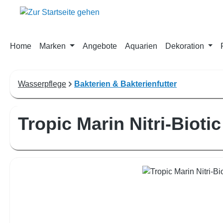
m Hauptinhalt springen
Zur Suche springen
Zur Hauptnavigation springen
Home
Marken
Angebote
Aquarien
Dekoration
Wasserpflege
Bakterien & Bakterienfutter
Tropic Marin Nitri-Biotic
Bildergalerie überspringen