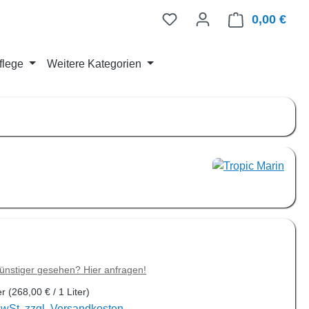
0,00 €
Ware
flege
Weitere Kategorien
is:
€
ünstiger gesehen? Hier anfragen!
er
(268,00 € / 1 Liter)
MwSt. zzgl. Versandkosten