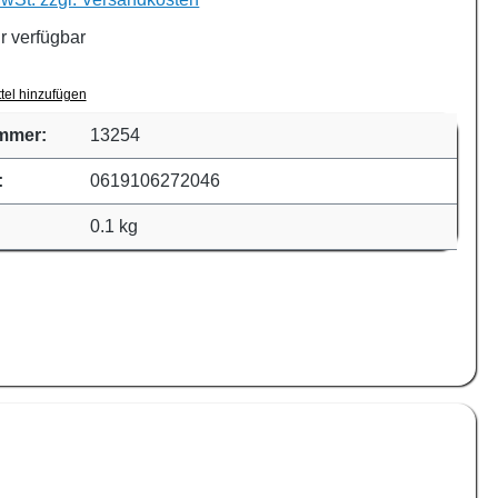
r verfügbar
tel hinzufügen
mmer:
13254
:
0619106272046
0.1 kg