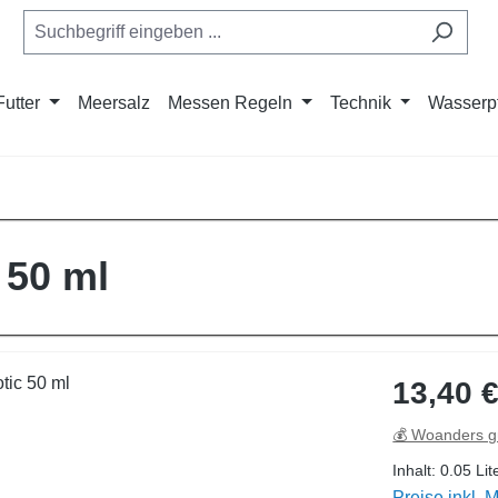
Futter
Meersalz
Messen Regeln
Technik
Wasserp
 50 ml
Regulärer Pre
13,40 
💰 Woanders g
Inhalt:
0.05 Lit
Preise inkl. 