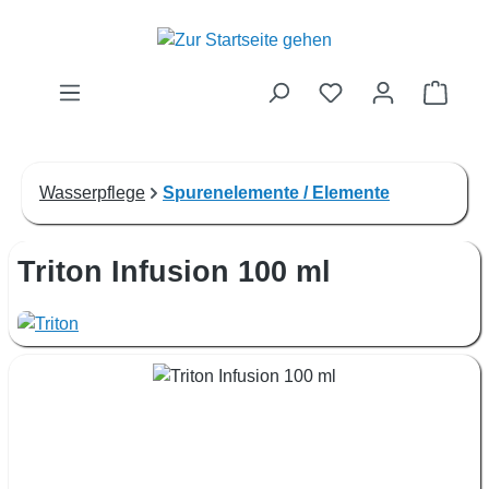
Zum Hauptinhalt springen
Waren
Wasserpflege
Spurenelemente / Elemente
Triton Infusion 100 ml
Bildergalerie überspringen