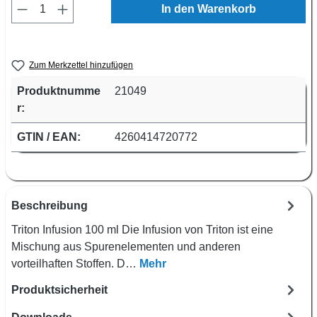
Produkt Anzahl: Gib den gewünschten Wert e
In den Warenkorb
Zum Merkzettel hinzufügen
Produktnumme
21049
r:
GTIN / EAN:
4260414720772
Beschreibung
Triton Infusion 100 ml Die Infusion von Triton ist eine
Mischung aus Spurenelementen und anderen
vorteilhaften Stoffen. D…
Mehr
Produktsicherheit