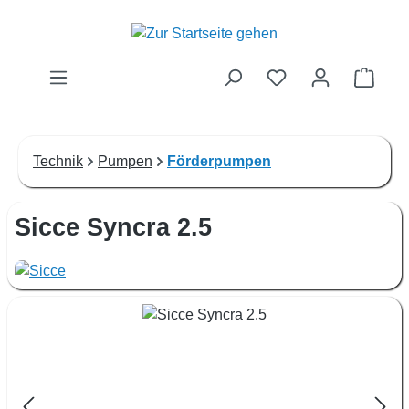
Zum Hauptinhalt springen
Waren
Technik
Pumpen
Förderpumpen
Sicce Syncra 2.5
Bildergalerie überspringen