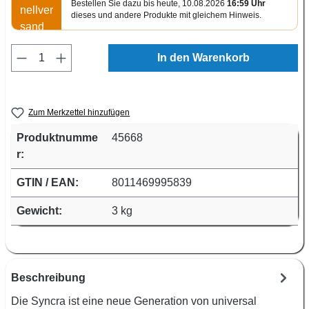
Bestellen Sie dazu bis heute, 10.08.2026
16:59 Uhr
dieses und andere Produkte mit gleichem Hinweis.
Produkt Anzahl: Gib den gewünschten Wert e
In den Warenkorb
Zum Merkzettel hinzufügen
Produktnumme
45668
r:
GTIN / EAN:
8011469995839
Gewicht:
3 kg
Beschreibung
Die Syncra ist eine neue Generation von universal