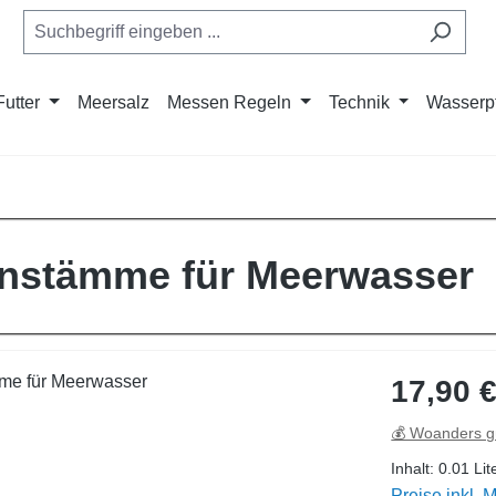
Futter
Meersalz
Messen Regeln
Technik
Wasserp
enstämme für Meerwasser
Regulärer Pre
17,90 
💰 Woanders g
Inhalt:
0.01 Lit
Preise inkl. 