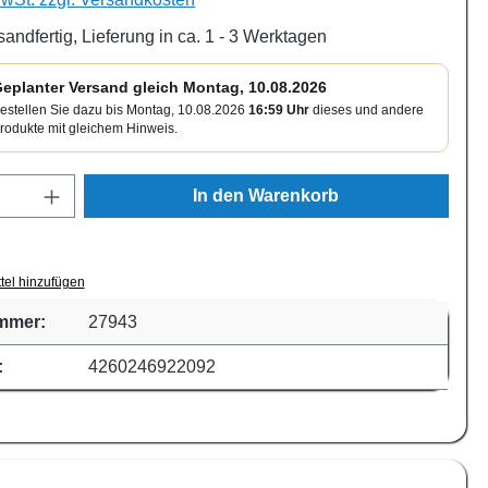
sandfertig, Lieferung in ca. 1 - 3 Werktagen
eplanter Versand gleich Montag, 10.08.2026
estellen Sie dazu bis Montag, 10.08.2026
16:59 Uhr
dieses und andere
rodukte mit gleichem Hinweis.
Anzahl: Gib den gewünschten Wert ein oder
In den Warenkorb
tel hinzufügen
mmer:
27943
:
4260246922092