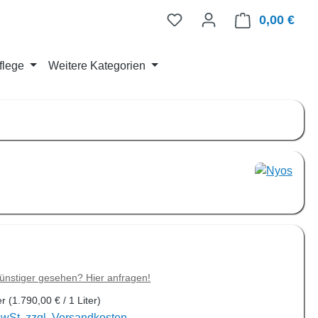
0,00 €
Ware
flege
Weitere Kategorien
is:
€
ünstiger gesehen? Hier anfragen!
er
(1.790,00 € / 1 Liter)
MwSt. zzgl. Versandkosten