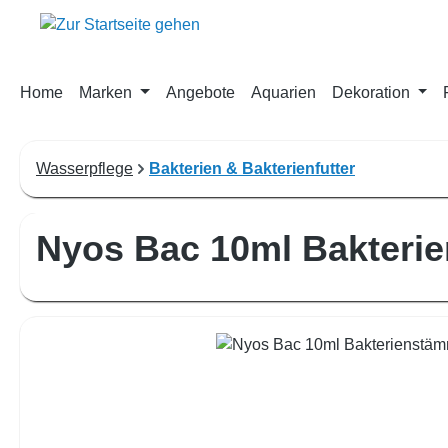
m Hauptinhalt springen
Zur Suche springen
Zur Hauptnavigation springen
Home
Marken
Angebote
Aquarien
Dekoration
Wasserpflege
Bakterien & Bakterienfutter
Nyos Bac 10ml Bakteri
Bildergalerie überspringen