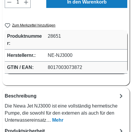
Produkt Anzahl: Gib den gewünschten Wert e
In den Warenkorb
Zum Merkzettel hinzufügen
Produktnumme
28651
r:
Herstellernr.:
NE-NJ3000
GTIN / EAN:
8017003073872
Beschreibung
Die Newa Jet NJ3000 ist eine vollständig hermetische
Pumpe, die sowohl für den externen als auch für den
Unterwassereinsatz…
Mehr
Produktsicherheit