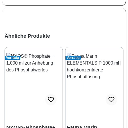
Produktgalerie überspringen
Ähnliche Produkte
Vorrätig
Vorrätig
NYOS® Phosphate+
Fauna Marin