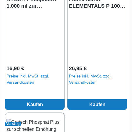
1.000 ml zur
ELEMENTALS P 1000
Anhebung des
ml | hochkonzentrierte
Phosphatwertes
Phosphatlösung
Regulärer Preis:
Regulärer Preis:
16,90 €
26,95 €
Preise inkl. MwSt. zzgl.
Preise inkl. MwSt. zzgl.
Versandkosten
Versandkosten
Kaufen
Kaufen
Vorrätig