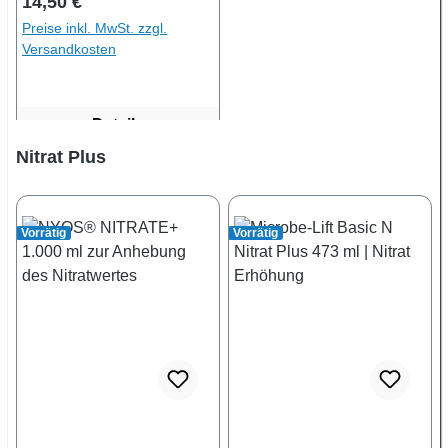
Regulärer Preis:
14,50 €
Preise inkl. MwSt. zzgl.
Versandkosten
Details
Produktgalerie überspringen
Nitrat Plus
Vorrätig
Vorrätig