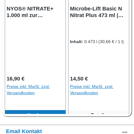
NYOS® NITRATE+
Microbe-Lift Basic N
1.000 ml zur
Nitrat Plus 473 ml |
Anhebung des
Nitrat Erhöhung
Nitratwertes
Inhalt:
0.473 l
(30,66 € / 1 l)
Regulärer Preis:
Regulärer Preis:
16,90 €
14,50 €
Preise inkl. MwSt. zzgl.
Preise inkl. MwSt. zzgl.
Versandkosten
Versandkosten
Kaufen
Details
Email Kontakt