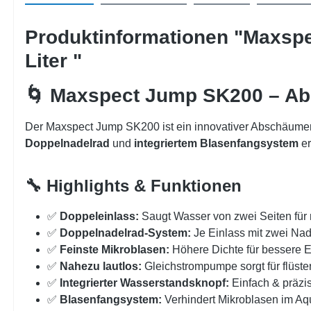
Produktinformationen "Maxsp
Liter "
🌀 Maxspect Jump SK200 – Ab
Der Maxspect Jump SK200 ist ein innovativer Abschäumer 
Doppelnadelrad
und
integriertem Blasenfangsystem
er
🔧 Highlights & Funktionen
✅
Doppeleinlass:
Saugt Wasser von zwei Seiten für 
✅
Doppelnadelrad-System:
Je Einlass mit zwei Nade
✅
Feinste Mikroblasen:
Höhere Dichte für bessere
✅
Nahezu lautlos:
Gleichstrompumpe sorgt für flüster
✅
Integrierter Wasserstandsknopf:
Einfach & präzis
✅
Blasenfangsystem:
Verhindert Mikroblasen im Aq