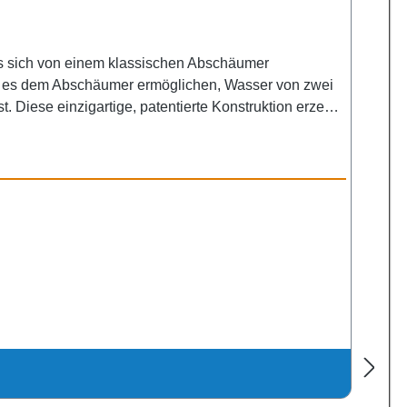
s sich von einem klassischen Abschäumer
e es dem Abschäumer ermöglichen, Wasser von zwei
 Diese einzigartige, patentierte Konstruktion erzeugt
ie Eleganz und Raffinesse des AbschäumersMaxspect
gration eines Blasenfangsystems, um das Entweichen
use. Letzteres ermöglicht eine einfache und präzise
ner Gleichstrompumpe für einen nahezu
und verfügt über einen Überlaufsensor, der den
ht eine einfache Wartung, Reinigung und
ndfläche 27 × 24 cm Höhe 60 cm Wasserstand 19-24