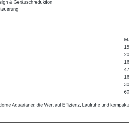
sign & Geräuschreduktion
 Steuerung
M
1
20
16
47
1
30
60
derne Aquarianer, die Wert auf Effizienz, Laufruhe und kompak