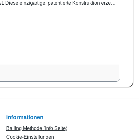
 Diese einzigartige, patentierte Konstruktion erzeugt
e Eleganz und Raffinesse des AbschäumersMaxspect
gration eines Blasenfangsystems, um das Entweichen
use. Letzteres ermöglicht eine einfache und präzise
er Gleichstrompumpe für einen nahezu geräuschlosen
er einen Überlaufsensor, der den Abschäumer bei
Informationen
Balling Methode (Info Seite)
Cookie-Einstellungen