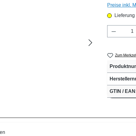
Preise inkl. 
Lieferung
Produkt 
Zum Merkzet
Produktnu
Herstellernr
GTIN / EAN
en