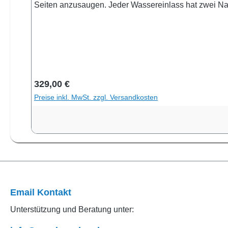
Seiten anzusaugen. Jeder Wassereinlass hat zwei Nade
winzige Blasen mit höherer Dichte, die die Effizienz
Jump SK400 wurde durch mehrere genialen Ideen errei
von Mikroblasen in den Tank zu verhindern, und die 
Einstellung des Wasserstandes im Abschäumer. Nahe
betrieb ausgestattet. Anlaufverzögerung und Überlau
Bedarf stoppt.
Regulärer Preis:
329,00 €
Preise inkl. MwSt. zzgl. Versandkosten
Email Kontakt
Unterstützung und Beratung unter: