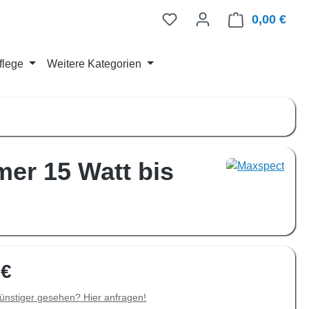
0,00 €
Ware
flege
Weitere Kategorien
er 15 Watt bis
is:
 €
ünstiger gesehen? Hier anfragen!