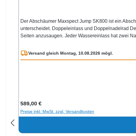
Der Abschäumer Maxspect Jump SK800 ist ein Abschä
unterscheidet. Doppeleinlass und Doppelnadelrad D
Seiten anzusaugen. Jeder Wassereinlass hat zwei Nade
winzige Blasen mit höherer Dichte, die die Effizienz
Jump SK800 wurde durch mehrere genialen Ideen errei
Versand gleich Montag, 10.08.2026 mögl.
von Mikroblasen in den Tank zu verhindern, und die 
Einstellung des Wasserstandes im Abschäumer. Nahez
geräuschlosen betrieb ausgestattet. Anlaufverzögeru
Abschäumer bei Bedarf stoppt. Einfache Wartung Die 
Instandhaltung. Technische Daten Modell MJ-SK800 S
cm Lufteinlass 800 L/H Wassereinlass 1800 L/H
Regulärer Preis:
589,00 €
Preise inkl. MwSt. zzgl. Versandkosten