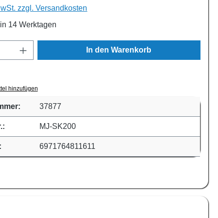
MwSt. zzgl. Versandkosten
 in 14 Werktagen
Anzahl: Gib den gewünschten Wert ein oder
In den Warenkorb
tel hinzufügen
mmer:
37877
.:
MJ-SK200
:
6971764811611