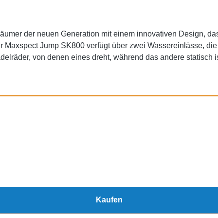
umer der neuen Generation mit einem innovativen Design, da
er Maxspect Jump SK800 verfügt über zwei Wassereinlässe, di
lräder, von denen eines dreht, während das andere statisch ist.
 des Abschäumens erheblich verbessern. Alles ist integriert D
cht, wie z.B. das Verbergen des Luftschalldämpfers, die Inte
Integration des Wasserstandregelknopfes in das Abschäumergehä
u geräuschloser Betrieb Der Maxspect Jump SK800 ist mit ei
ng und Überlaufschutz Der Maxspect Jump SK800 läuft sanft an 
Konstruktion mit Schnellverschlüssen und -öffnungen ermöglic
tromverbrauch 50 W Für Aquarien von: 900 bis 1800 Liter Sta
Kaufen