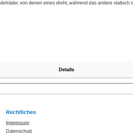
lräder, von denen eines dreht, während das andere statisch ist.
 des Abschäumens erheblich verbessern. Alles ist integriertDi
cht, wie z.B. das Verbergen des Luftschalldämpfers, die Inte
Integration des Wasserstandregelknopfes in das Abschäumergehä
zu geräuschloser BetriebDer Maxspect Jump SK400 ist mit ein
fschutz Der Maxspect Jump SK400 läuft sanft an und verfügt üb
Details
Rechtliches
Impressum
Datenschutz