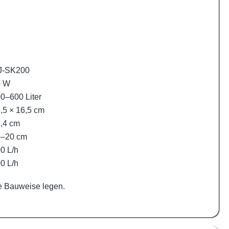
J-SK200
5 W
0–600 Liter
,5 × 16,5 cm
,4 cm
6–20 cm
0 L/h
0 L/h
te Bauweise legen.