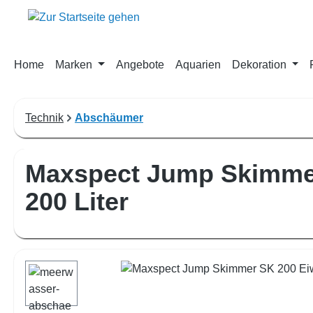
m Hauptinhalt springen
Zur Suche springen
Zur Hauptnavigation springen
Home
Marken
Angebote
Aquarien
Dekoration
Technik
Abschäumer
Maxspect Jump Skimmer
200 Liter
Bildergalerie überspringen