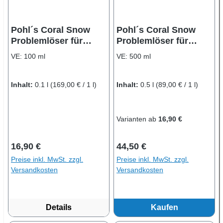
Pohl´s Coral Snow
Pohl´s Coral Snow
Problemlöser für
Problemlöser für
Meerwasseraquarien
Meerwasseraquarien
VE:
100 ml
VE:
500 ml
Inhalt:
0.1 l
(169,00 € / 1 l)
Inhalt:
0.5 l
(89,00 € / 1 l)
Varianten ab
16,90 €
Regulärer Preis:
Regulärer Preis:
16,90 €
44,50 €
Preise inkl. MwSt. zzgl.
Preise inkl. MwSt. zzgl.
Versandkosten
Versandkosten
Details
Kaufen