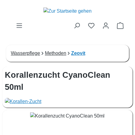
Zum Hauptinhalt springen
Waren
Wasserpflege
Methoden
Zeovit
Korallenzucht CyanoClean
50ml
Bildergalerie überspringen