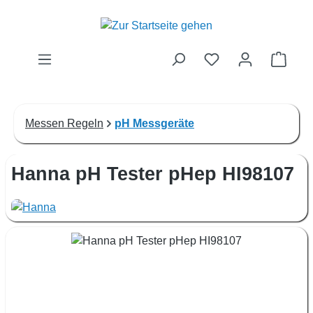
Zum Hauptinhalt springen
Waren
Messen Regeln
pH Messgeräte
Hanna pH Tester pHep HI98107
Bildergalerie überspringen