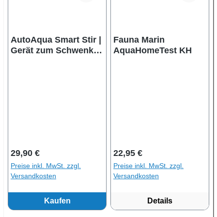
AutoAqua Smart Stir |
Fauna Marin
Gerät zum Schwenken
AquaHomeTest KH
von Reagenzgläsern
von Wassertests
Regulärer Preis:
Regulärer Preis:
29,90 €
22,95 €
Preise inkl. MwSt. zzgl.
Preise inkl. MwSt. zzgl.
Versandkosten
Versandkosten
Kaufen
Details