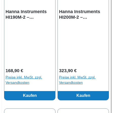
Hanna Instruments
Hanna Instruments
HI190M-2 –
HI200M-2 –
Magnetrührer mit
Magnetrührer mit
ABS-Abdeckplatte,
Edelstahl-
230V, 1 L
Abdeckplatte, 230V, 1
L
Regulärer Preis:
Regulärer Preis:
168,90 €
323,90 €
Preise inkl. MwSt. zzgl.
Preise inkl. MwSt. zzgl.
Versandkosten
Versandkosten
Kaufen
Kaufen