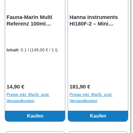
Fauna-Marin Multi
Hanna Instruments
Referenz 100ml
HI180F-2 – Mini
Referenzlösung
Magnetrührer
dunkelblau, 230V, 1 L
Inhalt:
0.1 l
(149,00 € / 1 l)
Regulärer Preis:
Regulärer Preis:
14,90 €
181,90 €
Preise inkl. MwSt. zzgl.
Preise inkl. MwSt. zzgl.
Versandkosten
Versandkosten
Kaufen
Kaufen