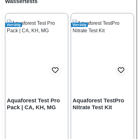
Produktgalerie überspringen
Wassertests
Vorrätig
Vorrätig
Aquaforest Test Pro
Aquaforest TestPro
Pack | CA, KH, MG
Nitrate Test Kit