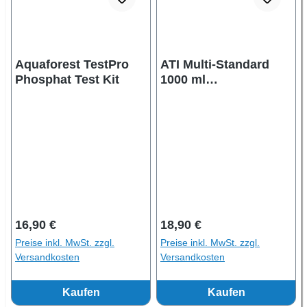
Aquaforest TestPro
ATI Multi-Standard
Phosphat Test Kit
1000 ml
Referenzlösung
Regulärer Preis:
Regulärer Preis:
16,90 €
18,90 €
Preise inkl. MwSt. zzgl.
Preise inkl. MwSt. zzgl.
Versandkosten
Versandkosten
Kaufen
Kaufen