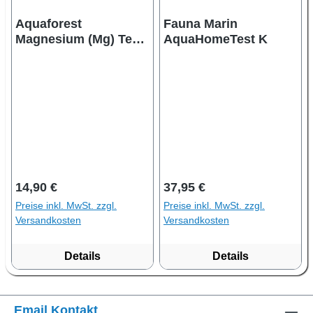
Aquaforest
Fauna Marin
Magnesium (Mg) Test
AquaHomeTest K
Kit
Regulärer Preis:
Regulärer Preis:
14,90 €
37,95 €
Preise inkl. MwSt. zzgl.
Preise inkl. MwSt. zzgl.
Versandkosten
Versandkosten
Details
Details
Email Kontakt