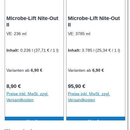
Microbe-Lift Nite-Out
Microbe-Lift Nite-Out
II
II
VE:
236 ml
VE:
3785 ml
Inhalt:
0.236 l
(37,71 € / 1 l)
Inhalt:
3.785 l
(25,34 € / 1 l)
Varianten ab
6,90 €
Varianten ab
6,90 €
Regulärer Preis:
Regulärer Preis:
8,90 €
95,90 €
Preise inkl. MwSt. zzgl.
Preise inkl. MwSt. zzgl.
Versandkosten
Versandkosten
Kaufen
Kaufen