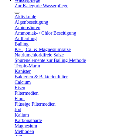
Wasserpflege
Zur Kategorie Wasserpflege
Aktivkohle
Algenbeseitigung
Aminosäuren
Ammoniak- / Chlor Beseitigung
Aufhärtung
Balling
KH-, Ca- & Magnesiumsalze
Natriumchloridfreie Salze
Spurenelemente zur Balling Methode
Tropic-Marin
Kanister
Bakterien & Bakterienfutter
Calcium
Eisen
Filtermedien
Fluor
Flüssige Filtermedien
Jod
Kalium
Karbonathärte
Magnesium
Methoden