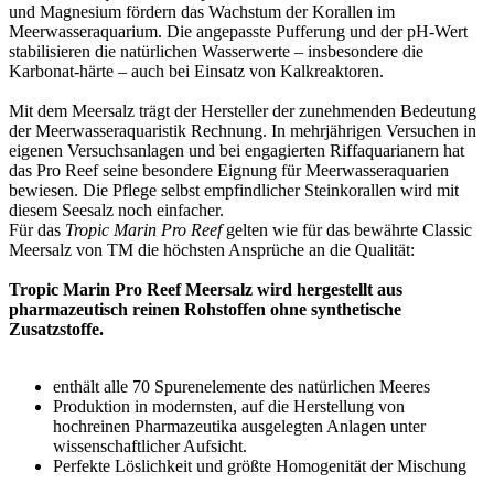
und Magnesium fördern das Wachstum der Korallen im
Meerwasseraquarium. Die angepasste Pufferung und der pH-Wert
stabilisieren die natürlichen Wasserwerte – insbesondere die
Karbonat-härte – auch bei Einsatz von Kalkreaktoren.
Mit dem Meersalz trägt der Hersteller der zunehmenden Bedeutung
der Meerwasseraquaristik Rechnung. In mehrjährigen Versuchen in
eigenen Versuchsanlagen und bei engagierten Riffaquarianern hat
das Pro Reef seine besondere Eignung für Meerwasseraquarien
bewiesen. Die Pflege selbst empfindlicher Steinkorallen wird mit
diesem Seesalz noch einfacher.
Für das
Tropic Marin Pro Reef
gelten wie für das bewährte Classic
Meersalz von TM die höchsten Ansprüche an die Qualität:
Tropic Marin Pro Reef Meersalz wird hergestellt aus
pharmazeutisch reinen Rohstoffen ohne synthetische
Zusatzstoffe.
enthält alle 70 Spurenelemente des natürlichen Meeres
Produktion in modernsten, auf die Herstellung von
hochreinen Pharmazeutika ausgelegten Anlagen unter
wissenschaftlicher Aufsicht.
Perfekte Löslichkeit und größte Homogenität der Mischung