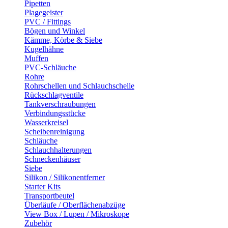
Pipetten
Plagegeister
PVC / Fittings
Bögen und Winkel
Kämme, Körbe & Siebe
Kugelhähne
Muffen
PVC-Schläuche
Rohre
Rohrschellen und Schlauchschelle
Rückschlagventile
Tankverschraubungen
Verbindungsstücke
Wasserkreisel
Scheibenreinigung
Schläuche
Schlauchhalterungen
Schneckenhäuser
Siebe
Silikon / Silikonentferner
Starter Kits
Transportbeutel
Überläufe / Oberflächenabzüge
View Box / Lupen / Mikroskope
Zubehör