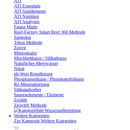
ATI
ATI Essentials
ATI Supplements
ATI Nutrition
ATI Analysen
Fauna Marin
Reef-Factory Smart Reef 360 Methode
Sangokai
Triton Methode
Zeovit
Mineralsalze
Mischbettharze / Silikatharze
Natürliches Meerwasser
Nitrat
ph-Wert Regulierung
Phosphatsenkung / Phosphaterhöhung
Re-Mineralisierung
Silikatadsorber
Spurenelemente / Elemente
Zeolith
Zeovit® Methode
Weitere Kategorien
Zur Kategorie Weitere Kategorien