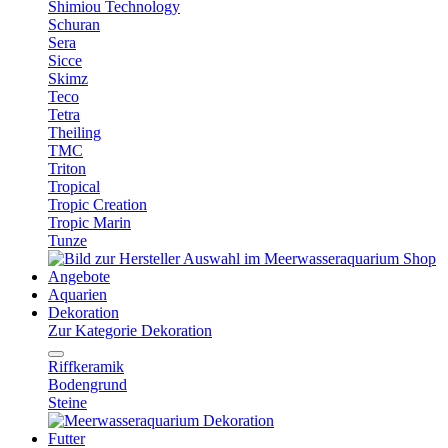
Shimiou Technology
Schuran
Sera
Sicce
Skimz
Teco
Tetra
Theiling
TMC
Triton
Tropical
Tropic Creation
Tropic Marin
Tunze
Angebote
Aquarien
Dekoration
Zur Kategorie Dekoration
Riffkeramik
Bodengrund
Steine
Futter