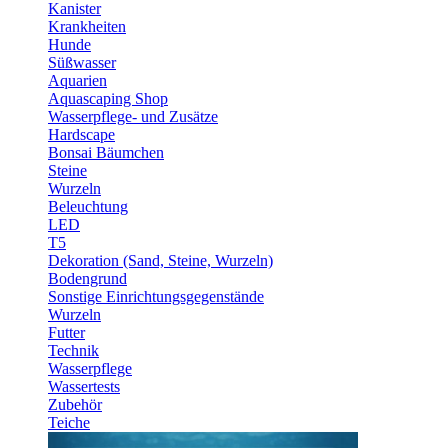
Kanister
Krankheiten
Hunde
Süßwasser
Aquarien
Aquascaping Shop
Wasserpflege- und Zusätze
Hardscape
Bonsai Bäumchen
Steine
Wurzeln
Beleuchtung
LED
T5
Dekoration (Sand, Steine, Wurzeln)
Bodengrund
Sonstige Einrichtungsgegenstände
Wurzeln
Futter
Technik
Wasserpflege
Wassertests
Zubehör
Teiche