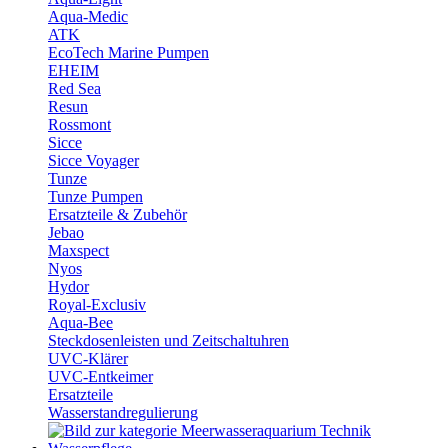
Aqua-Medic
ATK
EcoTech Marine Pumpen
EHEIM
Red Sea
Resun
Rossmont
Sicce
Sicce Voyager
Tunze
Tunze Pumpen
Ersatzteile & Zubehör
Jebao
Maxspect
Nyos
Hydor
Royal-Exclusiv
Aqua-Bee
Steckdosenleisten und Zeitschaltuhren
UVC-Klärer
UVC-Entkeimer
Ersatzteile
Wasserstandregulierung