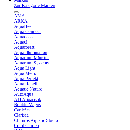
Marken
Zur Kategorie Marken
AMA
ARKA
AquaBee
Aqua Connect
Aquadeco
Aquael
Aquaforest
Aqua Illumination
Aquarium Münster
Aquarium Systems
Aqua Light
Aqua Medic
Aqua Perfekt
Aqua Rebell
Aquatic Nature
AutoAqua
ATI Aquaristik
Bubble Magus
CaribSea
Clarisea
Chihiros Aquatic Studio
Coral Garden