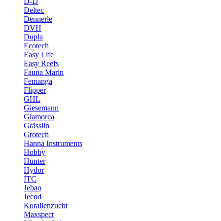
D-D
Deltec
Dennerle
DVH
Dupla
Ecotech
Easy Life
Easy Reefs
Fauna Marin
Femanga
Flipper
GHL
Giesemann
Glamorca
Grässlin
Grotech
Hanna Instruments
Hobby
Hunter
Hydor
ITC
Jebao
Jecod
Korallenzucht
Maxspect