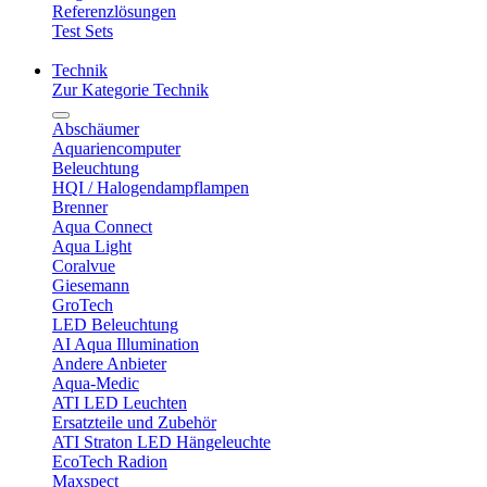
Referenzlösungen
Test Sets
Technik
Zur Kategorie Technik
Abschäumer
Aquariencomputer
Beleuchtung
HQI / Halogendampflampen
Brenner
Aqua Connect
Aqua Light
Coralvue
Giesemann
GroTech
LED Beleuchtung
AI Aqua Illumination
Andere Anbieter
Aqua-Medic
ATI LED Leuchten
Ersatzteile und Zubehör
ATI Straton LED Hängeleuchte
EcoTech Radion
Maxspect