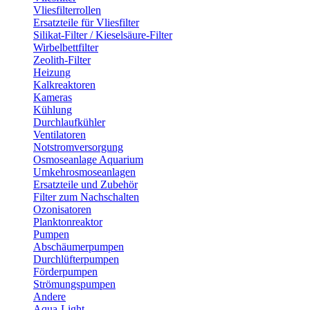
Vliesfilterrollen
Ersatzteile für Vliesfilter
Silikat-Filter / Kieselsäure-Filter
Wirbelbettfilter
Zeolith-Filter
Heizung
Kalkreaktoren
Kameras
Kühlung
Durchlaufkühler
Ventilatoren
Notstromversorgung
Osmoseanlage Aquarium
Umkehrosmoseanlagen
Ersatzteile und Zubehör
Filter zum Nachschalten
Ozonisatoren
Planktonreaktor
Pumpen
Abschäumerpumpen
Durchlüfterpumpen
Förderpumpen
Strömungspumpen
Andere
Aqua-Light