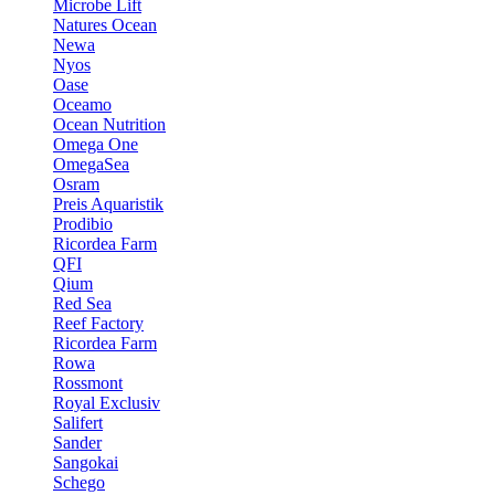
Microbe Lift
Natures Ocean
Newa
Nyos
Oase
Oceamo
Ocean Nutrition
Omega One
OmegaSea
Osram
Preis Aquaristik
Prodibio
Ricordea Farm
QFI
Qium
Red Sea
Reef Factory
Ricordea Farm
Rowa
Rossmont
Royal Exclusiv
Salifert
Sander
Sangokai
Schego