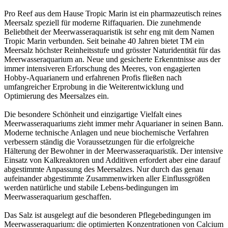
Pro Reef aus dem Hause Tropic Marin ist ein pharmazeutisch reines
Meersalz speziell für moderne Riffaquarien. Die zunehmende
Beliebtheit der Meerwasseraquaristik ist sehr eng mit dem Namen
Tropic Marin verbunden. Seit beinahe 40 Jahren bietet TM ein
Meersalz höchster Reinheitsstufe und grösster Naturidentität für das
Meerwasseraquarium an. Neue und gesicherte Erkenntnisse aus der
immer intensiveren Erforschung des Meeres, von engagierten
Hobby-Aquarianern und erfahrenen Profis fließen nach
umfangreicher Erprobung in die Weiterentwicklung und
Optimierung des Meersalzes ein.
Die besondere Schönheit und einzigartige Vielfalt eines
Meerwasseraquariums zieht immer mehr Aquarianer in seinen Bann.
Moderne technische Anlagen und neue biochemische Verfahren
verbessern ständig die Voraussetzungen für die erfolgreiche
Hälterung der Bewohner in der Meerwasseraquaristik. Der intensive
Einsatz von Kalkreaktoren und Additiven erfordert aber eine darauf
abgestimmte Anpassung des Meersalzes. Nur durch das genau
aufeinander abgestimmte Zusammenwirken aller Einflussgrößen
werden natürliche und stabile Lebens-bedingungen im
Meerwasseraquarium geschaffen.
Das Salz ist ausgelegt auf die besonderen Pflegebedingungen im
Meerwasseraquarium: die optimierten Konzentrationen von Calcium