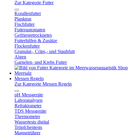
Zur Kategorie Futter
Korallenfutter
Plankton
Fischfutter
Futterautomaten
Gefriergetrocknetes
Futterhilfen & Zusätze
Flockenfutter
Granulat-, Crips,- und Staubfutt
Algen
Garnelen- und Krebs Futter
Meersalz
Messen Regeln
Zur Kategorie Messen Regeln
pH Messgeräte
Laboranalysen
Refraktometer
TDS Messgeräte
Thermometer
Wassertests digital
Tröpfchentests
Magnetrührer