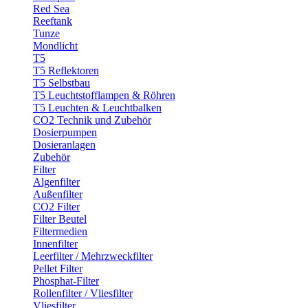
Red Sea
Reeftank
Tunze
Mondlicht
T5
T5 Reflektoren
T5 Selbstbau
T5 Leuchtstofflampen & Röhren
T5 Leuchten & Leuchtbalken
CO2 Technik und Zubehör
Dosierpumpen
Dosieranlagen
Zubehör
Filter
Algenfilter
Außenfilter
CO2 Filter
Filter Beutel
Filtermedien
Innenfilter
Leerfilter / Mehrzweckfilter
Pellet Filter
Phosphat-Filter
Rollenfilter / Vliesfilter
Vliesfilter