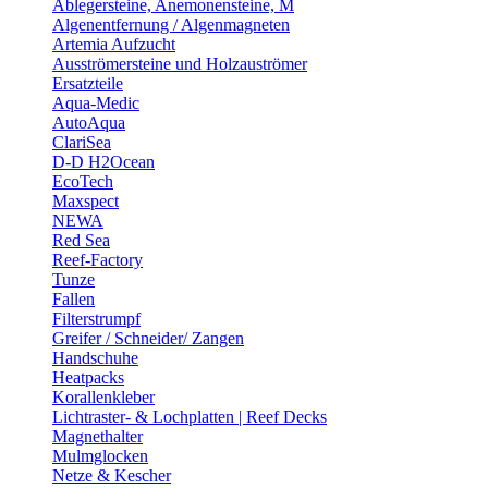
Ablegersteine, Anemonensteine, M
Algenentfernung / Algenmagneten
Artemia Aufzucht
Ausströmersteine und Holzauströmer
Ersatzteile
Aqua-Medic
AutoAqua
ClariSea
D-D H2Ocean
EcoTech
Maxspect
NEWA
Red Sea
Reef-Factory
Tunze
Fallen
Filterstrumpf
Greifer / Schneider/ Zangen
Handschuhe
Heatpacks
Korallenkleber
Lichtraster- & Lochplatten | Reef Decks
Magnethalter
Mulmglocken
Netze & Kescher