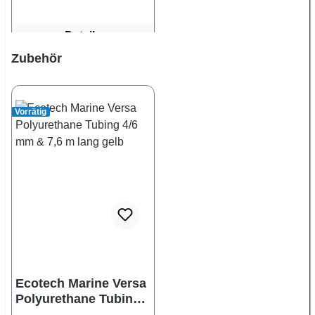
Details
Produktgalerie überspringen
Zubehör
Vorrätig
Ecotech Marine Versa
Polyurethane Tubing
4/6 mm & 7,6 m lang