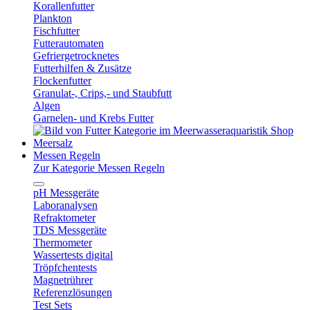
Korallenfutter
Plankton
Fischfutter
Futterautomaten
Gefriergetrocknetes
Futterhilfen & Zusätze
Flockenfutter
Granulat-, Crips,- und Staubfutt
Algen
Garnelen- und Krebs Futter
Meersalz
Messen Regeln
Zur Kategorie Messen Regeln
pH Messgeräte
Laboranalysen
Refraktometer
TDS Messgeräte
Thermometer
Wassertests digital
Tröpfchentests
Magnetrührer
Referenzlösungen
Test Sets