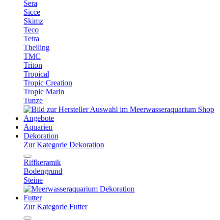
Sera
Sicce
Skimz
Teco
Tetra
Theiling
TMC
Triton
Tropical
Tropic Creation
Tropic Marin
Tunze
Angebote
Aquarien
Dekoration
Zur Kategorie Dekoration
Riffkeramik
Bodengrund
Steine
Futter
Zur Kategorie Futter