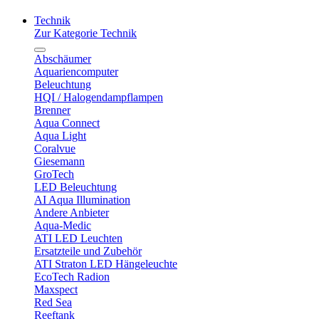
Technik
Zur Kategorie Technik
Abschäumer
Aquariencomputer
Beleuchtung
HQI / Halogendampflampen
Brenner
Aqua Connect
Aqua Light
Coralvue
Giesemann
GroTech
LED Beleuchtung
AI Aqua Illumination
Andere Anbieter
Aqua-Medic
ATI LED Leuchten
Ersatzteile und Zubehör
ATI Straton LED Hängeleuchte
EcoTech Radion
Maxspect
Red Sea
Reeftank