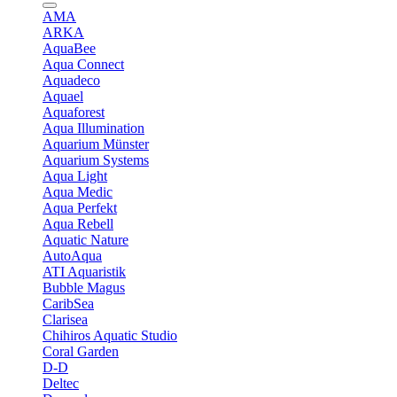
AMA
ARKA
AquaBee
Aqua Connect
Aquadeco
Aquael
Aquaforest
Aqua Illumination
Aquarium Münster
Aquarium Systems
Aqua Light
Aqua Medic
Aqua Perfekt
Aqua Rebell
Aquatic Nature
AutoAqua
ATI Aquaristik
Bubble Magus
CaribSea
Clarisea
Chihiros Aquatic Studio
Coral Garden
D-D
Deltec