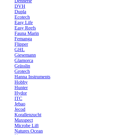
Dennerle
DVH
Dupla
Ecotech
Easy Life
Easy Reefs
Fauna Marin
Femanga
Flipper
GHL
Giesemann
Glamorca
Grässlin
Grotech
Hanna Instruments
Hobby
Hunter
Hydor
ITC
Jebao
Jecod
Korallenzucht
Maxspect
Microbe Lift
Natures Ocean