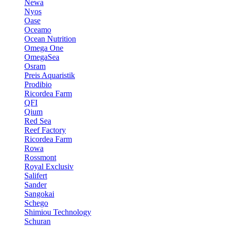
Newa
Nyos
Oase
Oceamo
Ocean Nutrition
Omega One
OmegaSea
Osram
Preis Aquaristik
Prodibio
Ricordea Farm
QFI
Qium
Red Sea
Reef Factory
Ricordea Farm
Rowa
Rossmont
Royal Exclusiv
Salifert
Sander
Sangokai
Schego
Shimiou Technology
Schuran