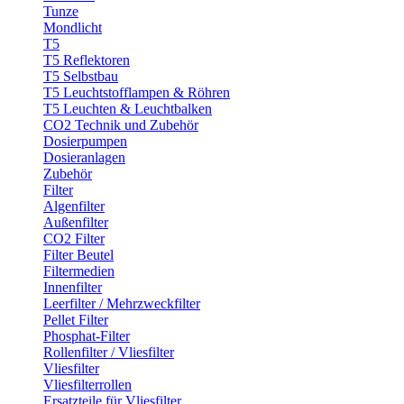
Tunze
Mondlicht
T5
T5 Reflektoren
T5 Selbstbau
T5 Leuchtstofflampen & Röhren
T5 Leuchten & Leuchtbalken
CO2 Technik und Zubehör
Dosierpumpen
Dosieranlagen
Zubehör
Filter
Algenfilter
Außenfilter
CO2 Filter
Filter Beutel
Filtermedien
Innenfilter
Leerfilter / Mehrzweckfilter
Pellet Filter
Phosphat-Filter
Rollenfilter / Vliesfilter
Vliesfilter
Vliesfilterrollen
Ersatzteile für Vliesfilter