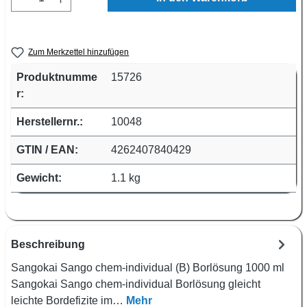
Zum Merkzettel hinzufügen
Produktnumme
15726
r:
Herstellernr.:
10048
GTIN / EAN:
4262407840429
Gewicht:
1.1 kg
Beschreibung
Sangokai Sango chem-individual (B) Borlösung 1000 ml
Sangokai Sango chem-individual Borlösung gleicht
leichte Bordefizite im…
Mehr