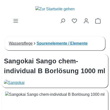
Zum Hauptinhalt springen
Waren
Wasserpflege
Spurenelemente / Elemente
Sangokai Sango chem-
individual B Borlösung 1000 ml
Bildergalerie überspringen