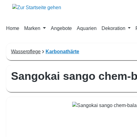
m Hauptinhalt springen
Zur Suche springen
Zur Hauptnavigation springen
Home
Marken
Angebote
Aquarien
Dekoration
Wasserpflege
Karbonathärte
Sangokai sango chem-b
Bildergalerie überspringen