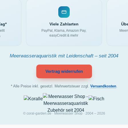
Tag*
Viele Zahlarten
Übe
ellt
PayPal, Klarna, Amazon Pay,
Meerw
easyCredit & mehr
e
Meerwasseraquaristik mit Leidenschaft – seit 2004
Vertrag widerrufen
* Alle Preise inkl. gesetzl. Mehrwertsteuer zzgl.
Versandkosten
.
© coral-garden.de · Meerwasser Shop · 2004 – 2026