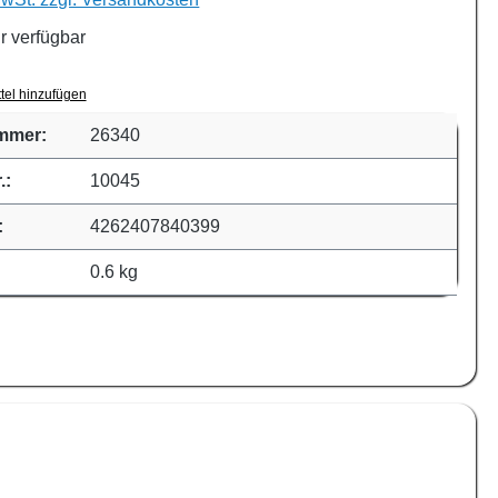
r verfügbar
tel hinzufügen
mmer:
26340
.:
10045
:
4262407840399
0.6 kg