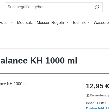
Futter
Meersalz
Messen Regeln
Technik
Wasserp
alance KH 1000 ml
Regulärer Pre
12,95 
💰 Woanders g
Inhalt:
1 Liter
Preise inkl. 