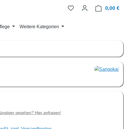
0,00 €
Ware
flege
Weitere Kategorien
is:
€
ünstiger gesehen? Hier anfragen!
MwSt. zzgl. Versandkosten