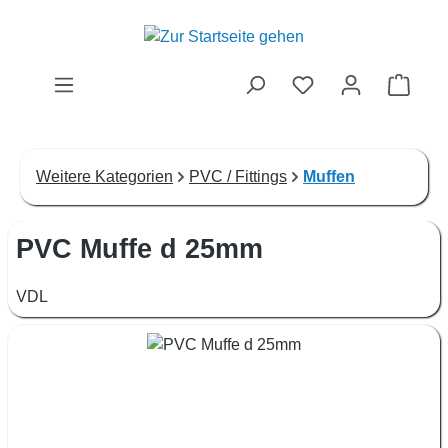
Zum Hauptinhalt springen
Waren
Weitere Kategorien
PVC / Fittings
Muffen
PVC Muffe d 25mm
VDL
Bildergalerie überspringen