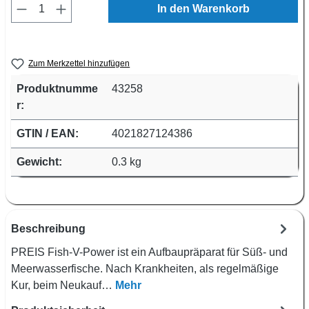
Produkt Anzahl: Gib den gewünschten Wert e
In den Warenkorb
Zum Merkzettel hinzufügen
Produktnumme
43258
r:
GTIN / EAN:
4021827124386
Gewicht:
0.3 kg
Beschreibung
PREIS Fish-V-Power ist ein Aufbaupräparat für Süß- und
Meerwasserfische. Nach Krankheiten, als regelmäßige
Kur, beim Neukauf…
Mehr