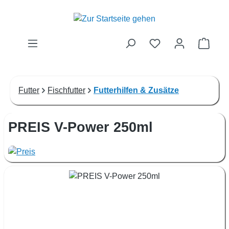
Zum Hauptinhalt springen
Waren
Futter
Fischfutter
Futterhilfen & Zusätze
PREIS V-Power 250ml
Bildergalerie überspringen