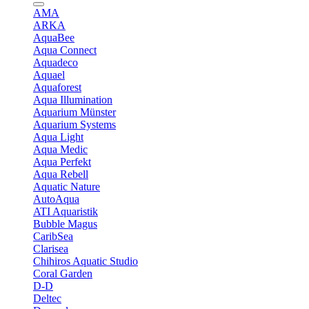
AMA
ARKA
AquaBee
Aqua Connect
Aquadeco
Aquael
Aquaforest
Aqua Illumination
Aquarium Münster
Aquarium Systems
Aqua Light
Aqua Medic
Aqua Perfekt
Aqua Rebell
Aquatic Nature
AutoAqua
ATI Aquaristik
Bubble Magus
CaribSea
Clarisea
Chihiros Aquatic Studio
Coral Garden
D-D
Deltec