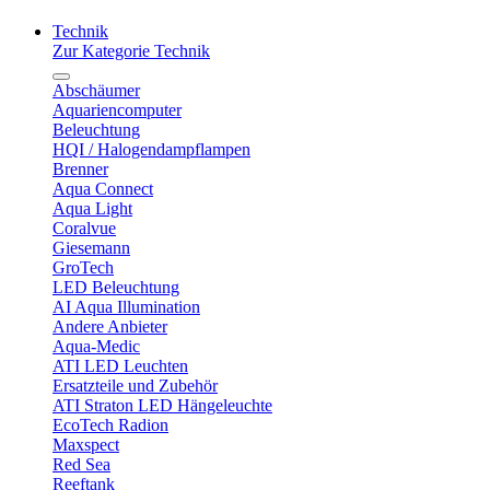
Technik
Zur Kategorie Technik
Abschäumer
Aquariencomputer
Beleuchtung
HQI / Halogendampflampen
Brenner
Aqua Connect
Aqua Light
Coralvue
Giesemann
GroTech
LED Beleuchtung
AI Aqua Illumination
Andere Anbieter
Aqua-Medic
ATI LED Leuchten
Ersatzteile und Zubehör
ATI Straton LED Hängeleuchte
EcoTech Radion
Maxspect
Red Sea
Reeftank