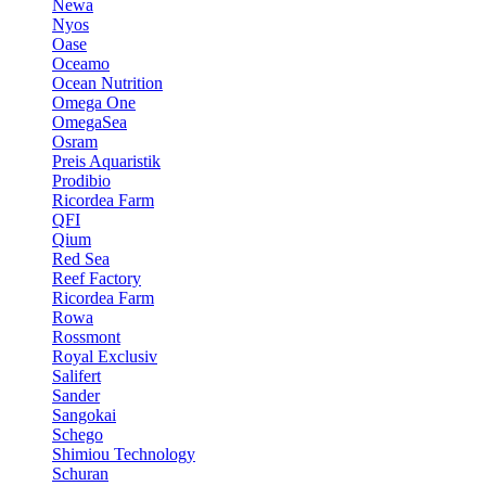
Newa
Nyos
Oase
Oceamo
Ocean Nutrition
Omega One
OmegaSea
Osram
Preis Aquaristik
Prodibio
Ricordea Farm
QFI
Qium
Red Sea
Reef Factory
Ricordea Farm
Rowa
Rossmont
Royal Exclusiv
Salifert
Sander
Sangokai
Schego
Shimiou Technology
Schuran