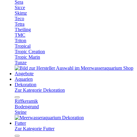
Sera
Sicce
Skimz
Teco
Tetra
Theiling
TMC
Triton
Tropical
Tropic Creation
Tropic Marin
Tunze
Angebote
Aquarien
Dekoration
Zur Kategorie Dekoration
Riffkeramik
Bodengrund
Steine
Futter
Zur Kategorie Futter