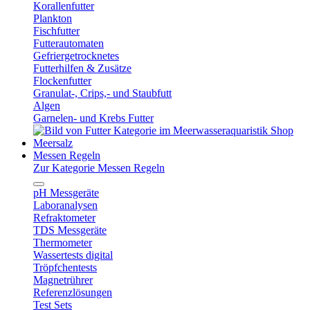
Korallenfutter
Plankton
Fischfutter
Futterautomaten
Gefriergetrocknetes
Futterhilfen & Zusätze
Flockenfutter
Granulat-, Crips,- und Staubfutt
Algen
Garnelen- und Krebs Futter
Meersalz
Messen Regeln
Zur Kategorie Messen Regeln
pH Messgeräte
Laboranalysen
Refraktometer
TDS Messgeräte
Thermometer
Wassertests digital
Tröpfchentests
Magnetrührer
Referenzlösungen
Test Sets