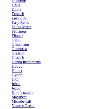
Dennerle
DVH
Dupla
Ecotech
Easy Life
Easy Reefs
Fauna Marin
Femanga
Flipper
GHL
Giesemann
Glamorca
Grässlin
Grotech
Hanna Instruments
Hobby
Hunter
Hydor
ITC
Jebao
Jecod
Korallenzucht
Maxspect
Microbe Lift
Natures Ocean