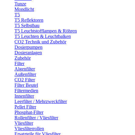
Tunze
Mondlicht
T5
T5 Reflektoren
T5 Selbstbau
T5 Leuchtstofflampen & Röhren
T5 Leuchten & Leuchtbalken
CO2 Technik und Zubehör
Dosierpumpen
Dosieranlagen
Zubehör
Filter
Algenfilter
Außenfilter
CO2 Filter
Filter Beutel
Filtermedien
Innenfilter
Leerfilter / Mehrzweckfilter
Pellet Filter
Phosphat-Filter
Rollenfilter / Vliesfilter
Vliesfilter
Vliesfilterrollen
Ersatzteile für Vliesfilter