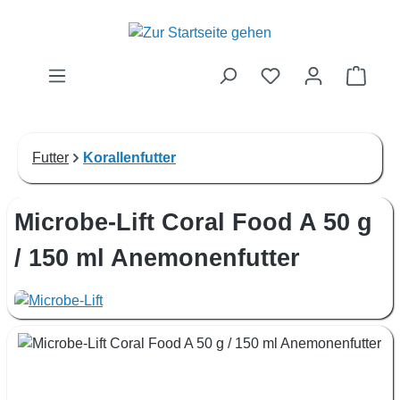
Zum Hauptinhalt springen
Waren
Futter
Korallenfutter
Microbe-Lift Coral Food A 50 g
/ 150 ml Anemonenfutter
Bildergalerie überspringen