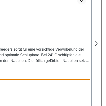
eders sorgt für eine vorsichtige Verwirbelung der
d optimale Schlupfrate. Bei 24° C schlüpfen die
n den Nauplien. Die rötlich gefärbten Nauplien setzen
s Set ist auch für Profis
ungen. inkl. Aquarienluftpumpe Bubble Air Pump 100