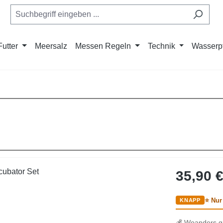
Futter
Meersalz
Messen Regeln
Technik
Wasserp
Regulärer Pre
35,90 
⭐ Nur 
💰 Woanders g