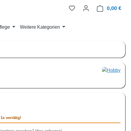
0,00 €
Ware
flege
Weitere Kategorien
is:
€
1x vorrätig!
ünstiger gesehen? Hier anfragen!