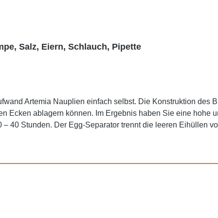
e, Salz, Eiern, Schlauch, Pipette
wand Artemia Nauplien einfach selbst. Die Konstruktion des Bre
ten Ecken ablagern können. Im Ergebnis haben Sie eine hohe un
 – 40 Stunden. Der Egg-Separator trennt die leeren Eihüllen vo
ttern mit der Futterpipette über die Deckelöffnung entnommen werden. Diese
 Artemia Salz für hohe Schlupfrate. Ausreichend für 13 Anwend
er: L 10,5 x B 7,5 x H 18,5 cm inkl. Standfuß Volumen
Artemia Breeder: 470 ml Technische Daten Bubble Air Pump 100: Für Aquarien für 50 – 100 l 2,8 W: 1,8 l/min