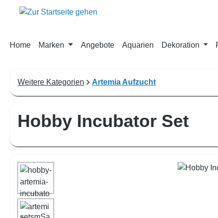
m Hauptinhalt springen
Zur Suche springen
Zur Hauptnavigation springen
Home
Marken
Angebote
Aquarien
Dekoration
Weitere Kategorien
Artemia Aufzucht
Hobby Incubator Set
Bildergalerie überspringen