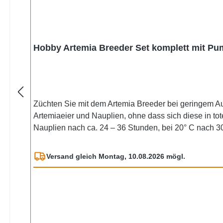
Hobby Artemia Breeder Set komplett mit Pump
Züchten Sie mit dem Artemia Breeder bei geringem Auf
Artemiaeier und Nauplien, ohne dass sich diese in to
Nauplien nach ca. 24 – 36 Stunden, bei 20° C nach 30
sich am Boden des Artemia Breeders ab und können dort zum Verfü
geeignet. Artemia Breeder Set Inhalt: Der Artemia Breeder mit Deckel und Deckelöffnung Standfuß Eine Halterung für die Montage im Aquarium Futterpipette Dosierlöffel
Versand gleich Montag, 10.08.2026 mögl.
für Salz Dosierlöffel für Artemiaeier inkl. Zubehörset mit Schlauchadapter und Verbindungsstücken PVC-Röhrchen, Ausströmerstein, Luftschlauch, Gummistopper inkl.
Artemix 195 g, Fertigmischung aus Artemia Eiern und
inkl. 1,5 m Luftschlauch 4/6 mm inkl. Präzisionslufthähnchen Bubble Air Control Technische Daten Artemia Breed