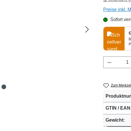
Preise inkl. 
Sofort ver
G
B
P
Produkt 
Zum Merkzet
Produktnu
GTIN / EAN
Gewicht: