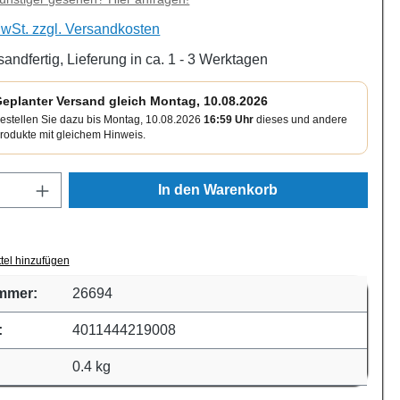
MwSt. zzgl. Versandkosten
sandfertig, Lieferung in ca. 1 - 3 Werktagen
eplanter Versand gleich Montag, 10.08.2026
estellen Sie dazu bis Montag, 10.08.2026
16:59 Uhr
dieses und andere
rodukte mit gleichem Hinweis.
Anzahl: Gib den gewünschten Wert ein oder
In den Warenkorb
tel hinzufügen
mmer:
26694
:
4011444219008
0.4 kg