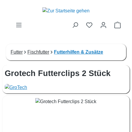
Zum Hauptinhalt springen
Waren
Futter
Fischfutter
Futterhilfen & Zusätze
Grotech Futterclips 2 Stück
Bildergalerie überspringen