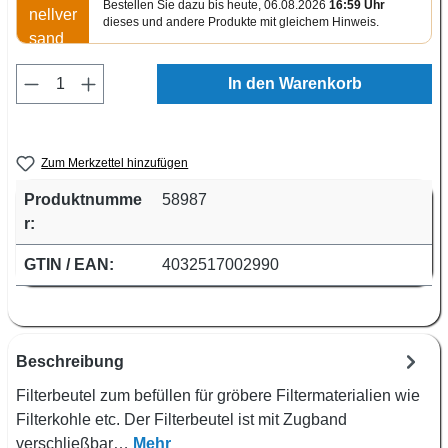
Bestellen Sie dazu bis heute, 06.08.2026
16:59 Uhr
dieses und andere Produkte mit gleichem Hinweis.
Produkt Anzahl: Gib den gewünschten Wert e
In den Warenkorb
Zum Merkzettel hinzufügen
Produktnumme
58987
r:
GTIN / EAN:
4032517002990
Beschreibung
Filterbeutel zum befüllen für gröbere Filtermaterialien wie
Filterkohle etc. Der Filterbeutel ist mit Zugband
verschließbar…
Mehr