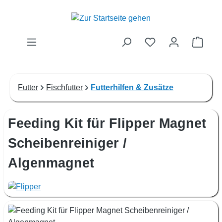
Zum Hauptinhalt springen
Waren
Futter
Fischfutter
Futterhilfen & Zusätze
Feeding Kit für Flipper Magnet
Scheibenreiniger /
Algenmagnet
Bildergalerie überspringen