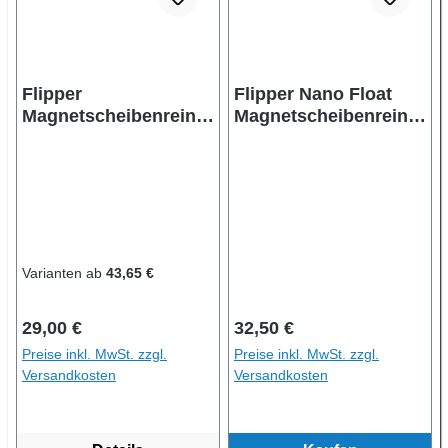
Flipper
Flipper Nano Float
Magnetscheibenreinig
Magnetscheibenreinig
er
er | bis 6mm |
schwimmend |
verbesserte Klingen
Varianten ab
43,65 €
Regulärer Preis:
Regulärer Preis:
29,00 €
32,50 €
Preise inkl. MwSt. zzgl.
Preise inkl. MwSt. zzgl.
Versandkosten
Versandkosten