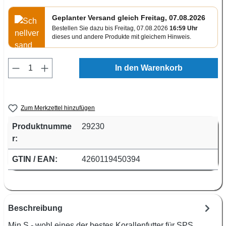
Geplanter Versand gleich Freitag, 07.08.2026
Bestellen Sie dazu bis Freitag, 07.08.2026
16:59 Uhr
dieses und andere Produkte mit gleichem Hinweis.
Produkt Anzahl: Gib den gewünschten Wert e
In den Warenkorb
Zum Merkzettel hinzufügen
Produktnumme
29230
r:
GTIN / EAN:
4260119450394
Beschreibung
Min S - wohl eines der bestes Korallenfutter für SPS