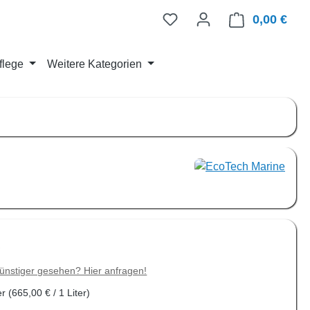
0,00 €
Ware
flege
Weitere Kategorien
is:
€
ünstiger gesehen? Hier anfragen!
er
(665,00 € / 1 Liter)
auswählen