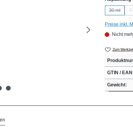
30 ml
7
(Diese Opt
Preise inkl. 
Nicht meh
Zum Merkzet
Produktnu
GTIN / EAN
Gewicht:
en