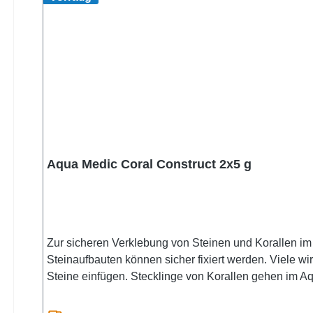
Aqua Medic Coral Construct 2x5 g
Zur sicheren Verklebung von Steinen und Korallen im
Steinaufbauten können sicher fixiert werden. Viele wi
Steine einfügen. Stecklinge von Korallen gehen im Aq
lässt sich auch unter Wasser verarbeiten. Sicherheit
die Hände von Kindern gelangen. Einatmen von Stau