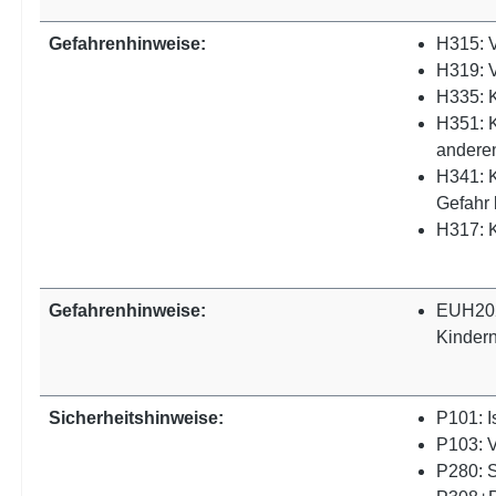
Gefahrenhinweise:
H315: V
H319: 
H335: 
H351: K
anderen
H341: K
Gefahr 
H317: K
Gefahrenhinweise:
EUH202:
Kindern
Sicherheitshinweise:
P101: I
P103: V
P280: S