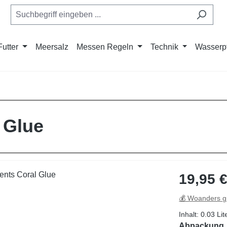
Futter
Meersalz
Messen Regeln
Technik
Wasserp
 Glue
Regulärer Pre
19,95 
💰 Woanders g
Inhalt:
0.03 Lit
Abpackung