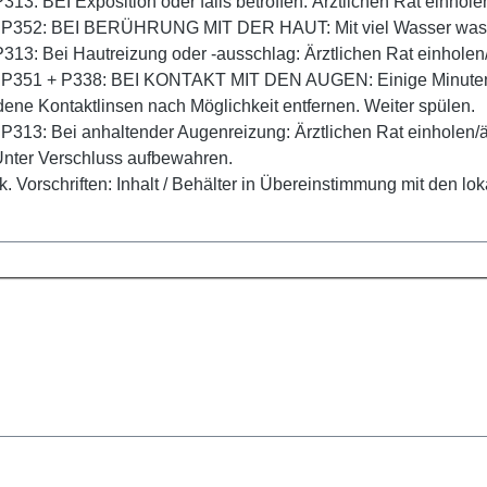
13: BEI Exposition oder falls betroffen: Ärztlichen Rat einholen
 P352: BEI BERÜHRUNG MIT DER HAUT: Mit viel Wasser was
13: Bei Hautreizung oder -ausschlag: Ärztlichen Rat einholen/ä
 P351 + P338: BEI KONTAKT MIT DEN AUGEN: Einige Minuten l
ene Kontaktlinsen nach Möglichkeit entfernen. Weiter spülen.
P313: Bei anhaltender Augenreizung: Ärztlichen Rat einholen/är
nter Verschluss aufbewahren.
k. Vorschriften: Inhalt / Behälter in Übereinstimmung mit den lo