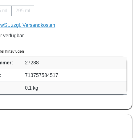
5 ml
295 ml
ion ist zurzeit nicht verfügbar.)
(Diese Option ist zurzeit nicht verfügbar.)
(Diese Option ist zurzeit nicht verfügbar.)
MwSt. zzgl. Versandkosten
r verfügbar
tel hinzufügen
mmer:
27288
:
713757584517
0.1 kg