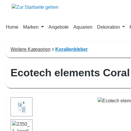
m Hauptinhalt springen
Zur Suche springen
Zur Hauptnavigation springen
Home
Marken
Angebote
Aquarien
Dekoration
Weitere Kategorien
Korallenkleber
Ecotech elements Coral
Bildergalerie überspringen