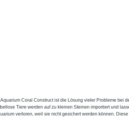
 Aquarium Coral Construct ist die Lösung vieler Probleme bei 
rbellose Tiere werden auf zu kleinen Steinen importiert und las
uarium verloren, weil sie nicht gesichert werden können. Diese
shinweise: Klebt innerhalb von Sekunden Haut und Augenlider zu
b/Rauch/Gas/Nebel/Dampf/Aerosol vermeiden. Nur im Freien od