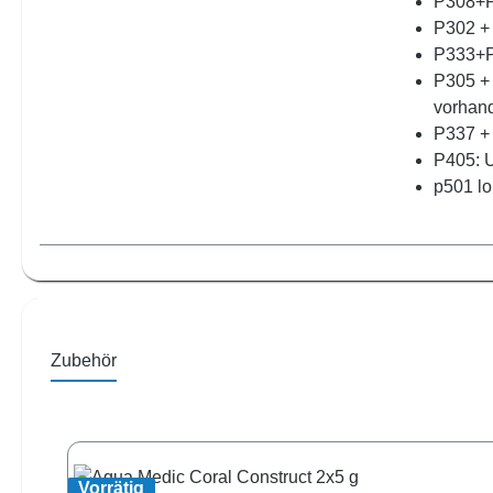
P308+P3
P302 +
P333+P3
P305 +
vorhand
P337 + 
P405: U
p501 lo
Zubehör
Produktgalerie überspringen
Vorrätig