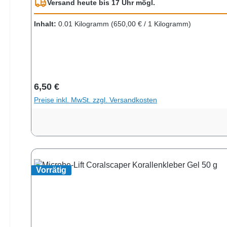
Versand heute bis 17 Uhr mögl.
Schutzhandschuhe/Schutzkleidung/Augenschutz trag
Kontaktlinsen nach Möglichkeit entfernen. Weiter 
Inhalt:
0.01 Kilogramm
(650,00 € / 1 Kilogramm)
Problemabfallentsorgung zuführen. UFI-Code: PS
Regulärer Preis:
6,50 €
Preise inkl. MwSt. zzgl. Versandkosten
Vorrätig