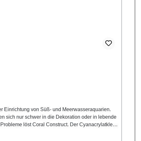
der Einrichtung von Süß- und Meerwasseraquarien.
sen sich nur schwer in die Dekoration oder in lebende
 Probleme löst Coral Construct. Der Cyanacrylatkleber
sammen. Enthält Ethyl-2-Cyanacrylat. Darf nicht in
er in gut belüfteten Räumen verwenden.