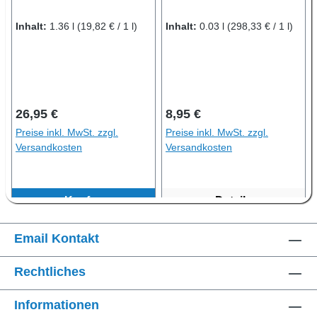
Inhalt:
1.36 l
(19,82 € / 1 l)
Inhalt:
0.03 l
(298,33 € / 1 l)
Regulärer Preis:
Regulärer Preis:
26,95 €
8,95 €
Preise inkl. MwSt. zzgl.
Preise inkl. MwSt. zzgl.
Versandkosten
Versandkosten
Kaufen
Details
Email Kontakt
Rechtliches
Informationen