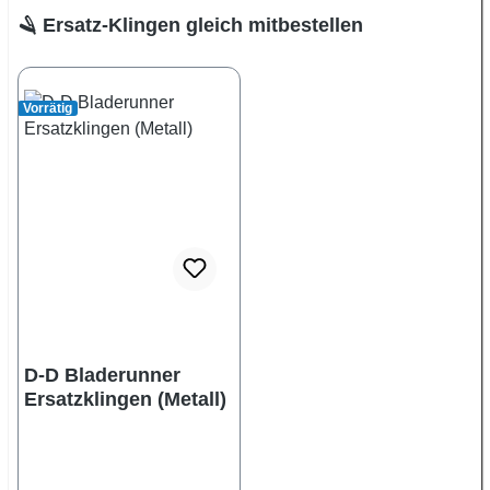
Produktgalerie überspringen
🪒 Ersatz-Klingen gleich mitbestellen
Vorrätig
D-D Bladerunner
Ersatzklingen (Metall)