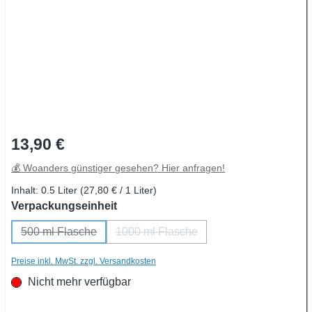
Regulärer Preis:
13,90 €
💰 Woanders günstiger gesehen? Hier anfragen!
Inhalt:
0.5 Liter
(27,80 € / 1 Liter)
auswählen
Verpackungseinheit
500 ml Flasche
1000 ml Flasche
(Diese Option ist zurzeit nicht verfügbar.)
(Diese Option ist zurzeit nicht verfü
Preise inkl. MwSt. zzgl. Versandkosten
Nicht mehr verfügbar