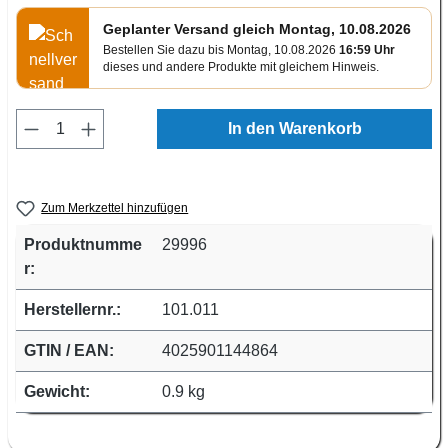
Geplanter Versand gleich Montag, 10.08.2026
Bestellen Sie dazu bis Montag, 10.08.2026
16:59 Uhr
dieses und andere Produkte mit gleichem Hinweis.
Produkt Anzahl: Gib den gewünschten Wert e
In den Warenkorb
Zum Merkzettel hinzufügen
Produktnumme
29996
r:
Herstellernr.:
101.011
GTIN / EAN:
4025901144864
Gewicht:
0.9 kg