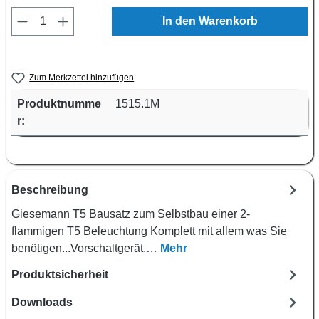
Produkt Anzahl: Gib den gewünschten Wert e
In den Warenkorb
Zum Merkzettel hinzufügen
Produktnumme
1515.1M
r:
Beschreibung
Giesemann T5 Bausatz zum Selbstbau einer 2-
flammigen T5 Beleuchtung Komplett mit allem was Sie
benötigen...Vorschaltgerät,…
Mehr
Produktsicherheit
Downloads